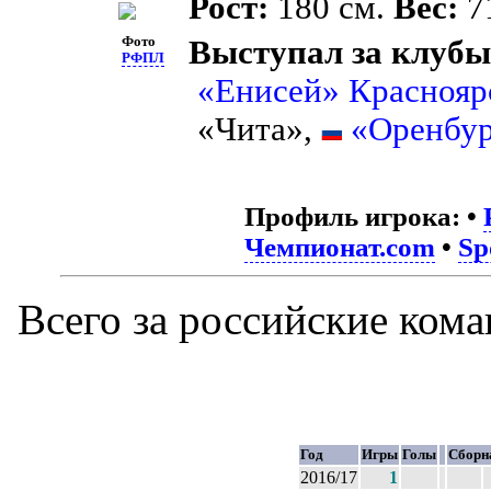
Рост:
180 см.
Вес:
71
Фото
Выступал за клубы
РФПЛ
«Енисей» Краснояр
«Чита»,
«Оренбу
Профиль игрока:
•
Чемпионат.com
•
Sp
Всего за российские ком
Год
Игры
Голы
Сборн
2016/17
1