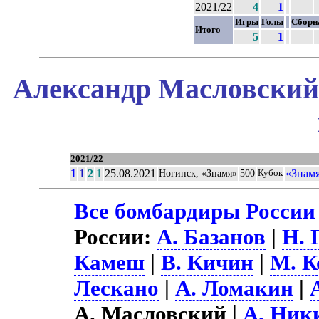
2021/22
4
1
Игры
Голы
Сборн
Итого
5
1
Александр Масловский 
2021/22
1
1
2
1
25.08.2021
«Знамя
Ногинск, «Знамя»
500
Кубок
Все бомбардиры России
России:
А. Базанов
|
Н. 
Камеш
|
В. Кичин
|
М. К
Лескано
|
А. Ломакин
|
А. Масловский |
А. Ник