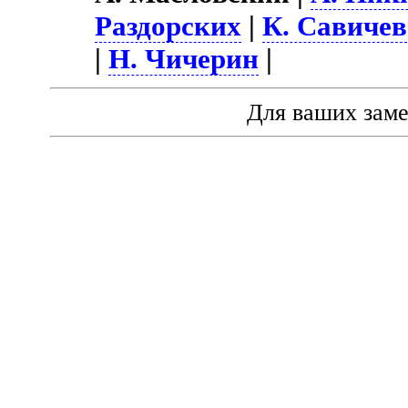
Раздорских
|
К. Савичев
|
Н. Чичерин
|
Для ваших зам