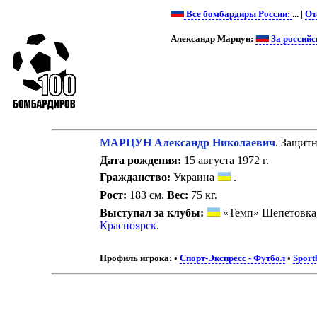
Все бомбардиры России:
... |
От
Александр Марцун:
За российс
МАРЦУН Александр Николаевич
. Защитн
Дата рождения:
15 августа 1972 г.
Гражданство:
Украина
.
Рост:
183 см.
Вес:
75 кг.
Выступал за клубы:
«Темп» Шепетовка
Красноярск
.
Профиль игрока:
•
Спорт-Экспресс - Футбол
•
Sport