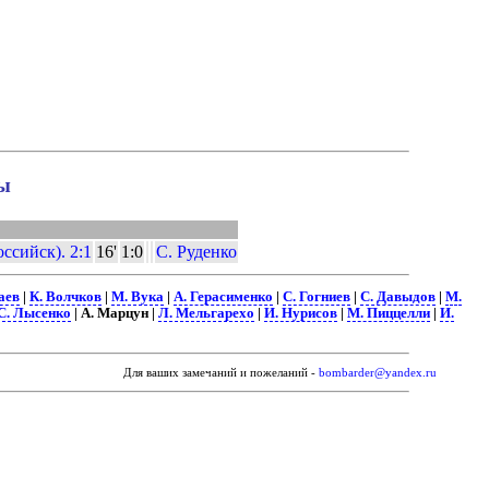
ы
ссийск). 2:1
16'
1:0
С. Руденко
аев
|
К. Волчков
|
М. Вука
|
А. Герасименко
|
С. Гогниев
|
С. Давыдов
|
М.
С. Лысенко
| А. Марцун |
Л. Мельгарехо
|
И. Нурисов
|
М. Пиццелли
|
И.
Для ваших замечаний и пожеланий -
bombarder@yandex.ru