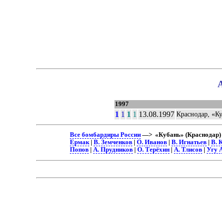
1997
1
1
1
1
13.08.1997
Краснодар, «К
Все бомбардиры России
—> «Кубань» (Краснодар) 
Ермак
|
В. Земченков
|
О. Иванов
|
В. Игнатьев
|
В. 
Попов
|
А. Прудников
|
О. Терёхин
|
А. Тлисов
|
Угу 