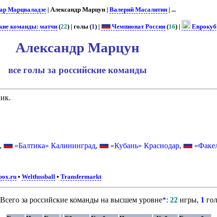
ар Марцваладзе
| Александр Марцун |
Валерий Масалитин
| ...
кие команды: матчи
(
22
) | голы (
1
) |
Чемпионат России
(
16
) |
Еврокуб
Александр Марцун
все голы за российские команды
ик.
,
«Балтика» Калининград
,
«Кубань» Краснодар
,
«Факе
box.ru
•
Weltfussball
•
Transfermarkt
Всего за российские команды на высшем уровне
*
:
22
игры,
1
го