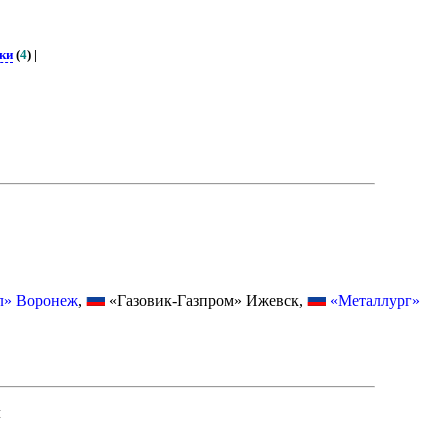
ки
(
4
) |
л» Воронеж
,
«Газовик-Газпром» Ижевск,
«Металлург»
л