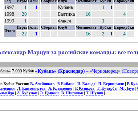
Год
Игры
Голы
Сборная
Клуб
Чемпионат
Кубки
Еврокубки
1997
1
1
Кубань
1
1
1998
20
Балтика
16
4
1999
1
Факел
1
Игры
Голы
Сборная
Клуб
Чемпионат
Кубки
Еврокубки
Итого
22
1
16
2
1
4
Александр Марцун за российские команды: все гол
«Кубань» (Краснодар)
– «Черноморец» (Новоро
убань»
7 000
Кубок
в Кубке России:
В. Алейников
|
Р. Байано
|
И. Бальде
|
П. Беришвили
|
Р. Буг
Калешин
|
Л. Кантонистов
|
А. Коваленко
|
Р. Кунихов
|
Г. Кутарба
|
М. Лаук
|
Алмейда
|
А. Хубулов
|
Э. Цацкин
|
В. Шипилов
|
Т. Шунич
|