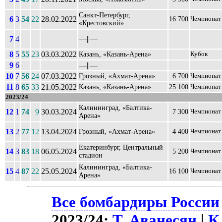
Санкт-Петербург,
6
3
54
22
28.02.2022
16 700
Чемпионат
«Крестовский»
7
4
––||––
8
5
55
23
03.03.2022
Казань, «Казань-Арена»
Кубок
9
6
––||––
10
7
56
24
07.03.2022
Грозный, «Ахмат-Арена»
6 700
Чемпионат
11
8
65
33
21.05.2022
Казань, «Казань-Арена»
25 100
Чемпионат
2023/24
Калининград, «Балтика-
12
1
74
9
30.03.2024
7 300
Чемпионат
Арена»
13
2
77
12
13.04.2024
Грозный, «Ахмат-Арена»
4 400
Чемпионат
Екатеринбург, Центральный
14
3
83
18
06.05.2024
5 200
Чемпионат
стадион
Калининград, «Балтика-
15
4
87
22
25.05.2024
16 100
Чемпионат
Арена»
Все бомбардиры России
2023/24:
Т. Аванесян
|
К