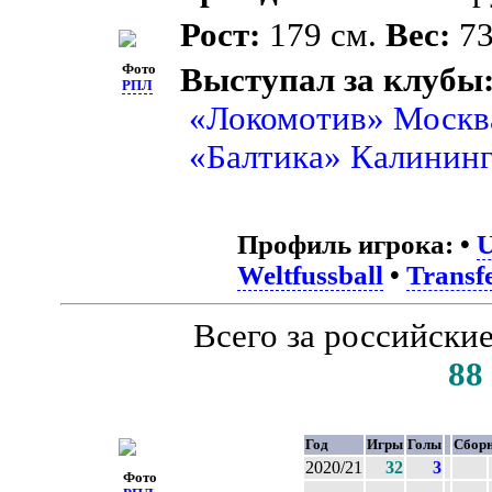
Рост:
179 см.
Вес:
73
Фото
Выступал за клубы
РПЛ
«Локомотив» Москв
«Балтика» Калинин
Профиль игрока:
•
Weltfussball
•
Transf
Всего за российски
88
Год
Игры
Голы
Сбор
2020/21
32
3
Фото