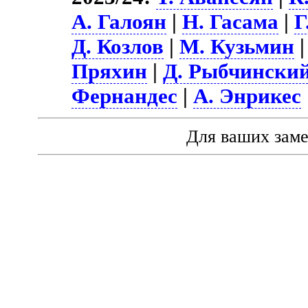
А. Галоян
|
Н. Гасама
|
Г
Д. Козлов
|
М. Кузьмин
|
Пряхин
|
Д. Рыбчински
Фернандес
|
А. Энрикес
Для ваших зам