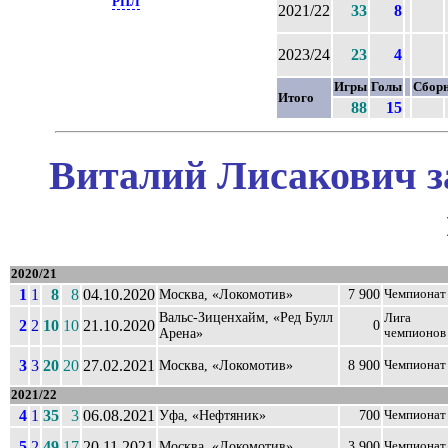
РПЛ
2021/22
33
8
2023/24
23
4
Игры
Голы
Сбор
Итого
88
15
Виталий Лисакович з
2020/21
1
1
8
8
04.10.2020
Москва, «Локомотив»
7 900
Чемпионат
Вальс-Зиценхайм, «Ред Булл
Лига
2
2
10
10
21.10.2020
0
Арена»
чемпионов
3
3
20
20
27.02.2021
Москва, «Локомотив»
8 900
Чемпионат
2021/22
4
1
35
3
06.08.2021
Уфа, «Нефтяник»
700
Чемпионат
5
2
49
17
20.11.2021
Москва, «Локомотив»
3 900
Чемпионат