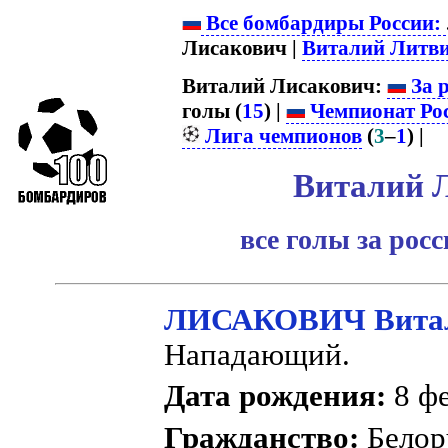
Все бомбардиры России:
Лисакович |
Виталий Литв
Виталий Лисакович:
За 
голы (
15
) |
Чемпионат Ро
Лига чемпионов
(
3
–
1
) |
Виталий 
все голы за рос
ЛИСАКОВИЧ Витал
Нападающий.
Дата рождения:
8 фе
Гражданство:
Белор