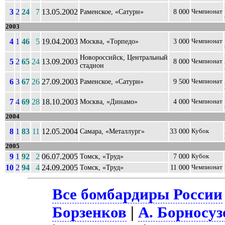
3
2
24
7
13.05.2002
Раменское, «Сатурн»
8 000
Чемпионат
2003
4
1
46
5
19.04.2003
Москва, «Торпедо»
3 000
Чемпионат
Новороссийск, Центральный
5
2
65
24
13.09.2003
8 000
Чемпионат
стадион
6
3
67
26
27.09.2003
Раменское, «Сатурн»
9 500
Чемпионат
7
4
69
28
18.10.2003
Москва, «Динамо»
4 000
Чемпионат
2004
8
1
83
11
12.05.2004
Самара, «Металлург»
33 000
Кубок
2005
9
1
92
2
06.07.2005
Томск, «Труд»
7 000
Кубок
10
2
94
4
24.09.2005
Томск, «Труд»
11 000
Чемпионат
Все бомбардиры России
Борзенков
|
А. Борносуз