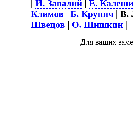
|
И. Завалий
|
Е. Калеш
Климов
|
Б. Крунич
| В.
Швецов
|
О. Шишкин
|
Для ваших зам