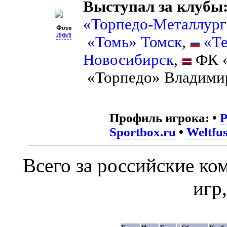
Выступал за клубы
«Торпедо-Металлург
Фото
ЛФЛ
«Томь» Томск
,
«Т
Новосибирск
,
ФК «
«Торпедо» Владими
Профиль игрока:
•
Sportbox.ru
•
Weltfus
Всего за российские к
игр