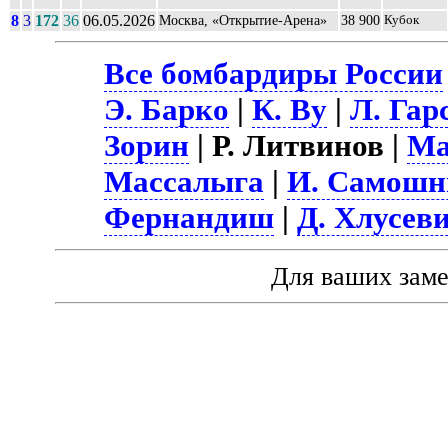
8
3
172
36
06.05.2026
Москва, «Открытие-Арена»
38 900
Кубок
Все бомбардиры России
Э. Барко
|
К. Ву
|
Л. Гар
Зорин
| Р. Литвинов |
Ма
Массалыга
|
И. Самошн
Фернандиш
|
Д. Хлусев
Для ваших зам