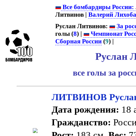
Все бомбардиры России:
Литвинов |
Валерий Лихоба
Руслан Литвинов:
За рос
голы (
8
) |
Чемпионат Рос
Сборная России
(
9
) |
Руслан 
все голы за рос
ЛИТВИНОВ Руслан
Дата рождения:
18 а
Гражданство:
Росс
Рост:
183 см.
Вес:
73