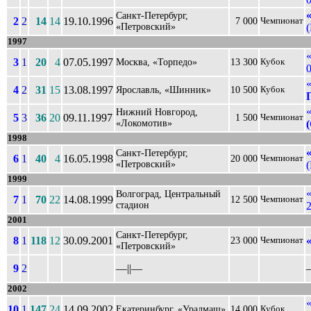
Санкт-Петербург,
2
2
14
14
19.10.1996
7 000
Чемпионат
«Петровский»
1997
3
1
20
4
07.05.1997
Москва, «Торпедо»
13 300
Кубок
0
4
2
31
15
13.08.1997
Ярославль, «Шинник»
10 500
Кубок
Нижний Новгород,
5
3
36
20
09.11.1997
1 500
Чемпионат
«Локомотив»
1998
Санкт-Петербург,
6
1
40
4
16.05.1998
20 000
Чемпионат
«Петровский»
(
1999
Волгоград, Центральный
7
1
70
22
14.08.1999
12 500
Чемпионат
стадион
2
2001
Санкт-Петербург,
8
1
118
12
30.09.2001
23 000
Чемпионат
«Петровский»
9
2
––||––
–
2002
10
1
147
24
14.09.2002
Екатеринбург, «Уралмаш»
14 000
Кубок