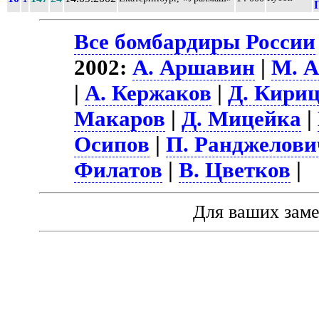
Все бомбардиры России
2002:
А. Аршавин
|
М. А
|
А. Кержаков
|
Д. Кириц
Макаров
|
Д. Мицейка
|
Осипов
|
П. Ранджелови
Филатов
|
В. Цветков
|
Для ваших зам