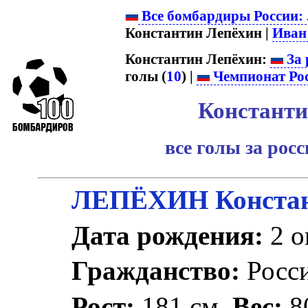
Все бомбардиры России:
Константин Лепёхин |
Иван
Константин Лепёхин:
За 
голы (
10
) |
Чемпионат Ро
Константи
все голы за рос
ЛЕПЁХИН Констан
Дата рождения:
2 о
Гражданство:
Росс
Рост:
181 см.
Вес:
80