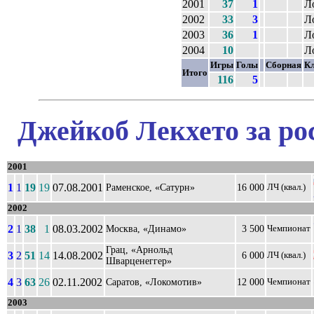
2001
37
1
Л
2002
33
3
Л
2003
36
1
Л
2004
10
Л
Игры
Голы
Сборная
К
Итого
116
5
Джейкоб Лекхето за ро
2001
1
1
19
19
07.08.2001
Раменское, «Сатурн»
16 000
ЛЧ (квал.)
2002
2
1
38
1
08.03.2002
Москва, «Динамо»
3 500
Чемпионат
Грац, «Арнольд
3
2
51
14
14.08.2002
6 000
ЛЧ (квал.)
Шварценеггер»
4
3
63
26
02.11.2002
Саратов, «Локомотив»
12 000
Чемпионат
2003