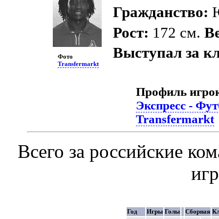
Гражданство:
Рост:
172 см.
Ве
Выступал за к
Фото
Transfermarkt
Профиль игро
Экспресс - Фу
Transfermarkt
Всего за российские ко
иг
Год
Игры
Голы
Сборная
К