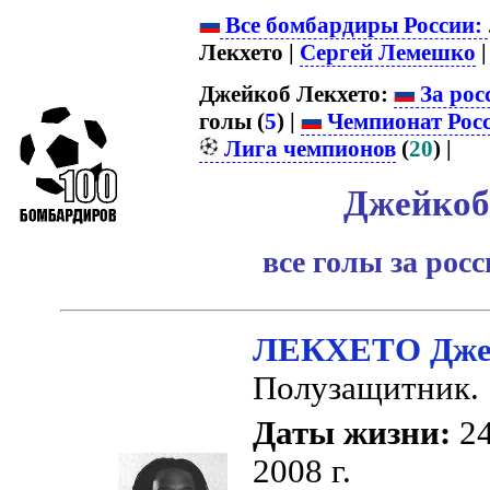
Все бомбардиры России:
Лекхето |
Сергей Лемешко
| 
Джейкоб Лекхето:
За рос
голы (
5
) |
Чемпионат Рос
Лига чемпионов
(
20
) |
Джейкоб
все голы за рос
ЛЕКХЕТО Дже
Полузащитник.
Даты жизни:
24
2008 г.