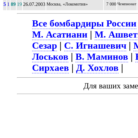
5
1
89
19
26.07.2003
Москва, «Локомотив»
7 000
Чемпионат
Все бомбардиры России
М. Асатиани
|
М. Ашвет
Сезар
|
С. Игнашевич
|
Лоськов
|
В. Маминов
|
Сирхаев
|
Д. Хохлов
|
Для ваших зам