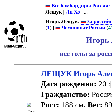
Все бомбардиры России:
Лещук |
Ли Хо
| ...
Игорь Лещук:
За россий
(
1
) |
Чемпионат России
(
4
Игорь
все голы за рос
ЛЕЩУК Игорь Алек
Дата рождения:
20 ф
Гражданство:
Росс
Рост:
188 см.
Вес:
89
Фото