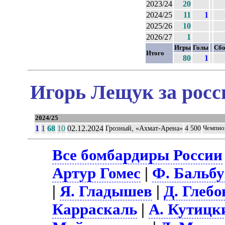
2023/24
20
2024/25
11
1
2025/26
10
2026/27
1
Игры
Голы
Сбо
Итого
80
1
Игорь Лещук за росс
2024/25
1
1
68
10
02.12.2024
Грозный, «Ахмат-Арена»
4 500
Чемпио
Все бомбардиры России
Артур Гомес
|
Ф. Бальбу
|
Я. Гладышев
|
Д. Глебо
Карраскаль
|
А. Кутицк