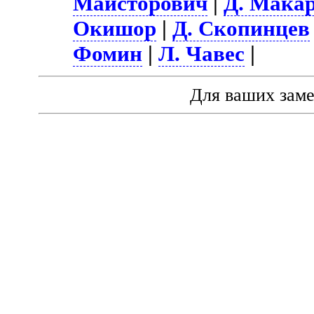
Майсторович
|
Д. Мака
Окишор
|
Д. Скопинцев
Фомин
|
Л. Чавес
|
Для ваших зам