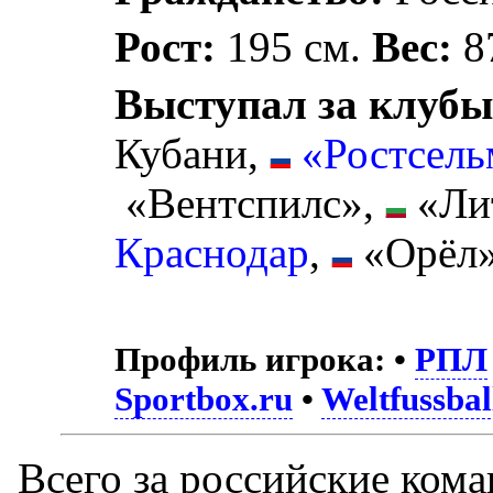
Рост:
195 см.
Вес:
87
Выступал за клубы
Кубани,
«Ростсель
«Вентспилс»,
«Ли
Краснодар
,
«Орёл»
Профиль игрока:
•
РПЛ
Sportbox.ru
•
Weltfussbal
Всего за российские ком