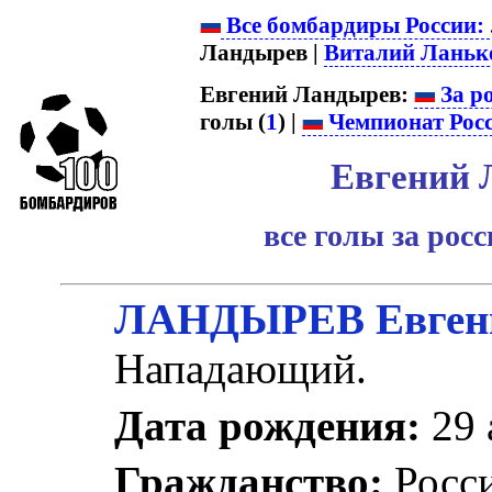
Все бомбардиры России:
Ландырев |
Виталий Ланьк
Евгений Ландырев:
За р
голы (
1
) |
Чемпионат Рос
Евгений 
все голы за рос
ЛАНДЫРЕВ Евгени
Нападающий.
Дата рождения:
29 
Гражданство:
Росс