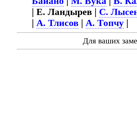
Байано
|
М. Вука
|
В. К
| Е. Ландырев |
С. Лысе
|
А. Тлисов
|
А. Топчу
|
Для ваших зам