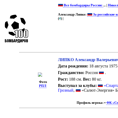
Все бомбардиры России:
... |
Никол
Александр Липко:
За российские 
(
4
) |
ЛИПКО Александр Валерьеви
Дата рождения:
18 августа 1975 
Гражданство:
Россия
.
Рост:
188 см.
Вес:
80 кг.
Фото
Выступал за клубы:
«Спарт
РПЛ
Грозный
,
«Салют-Энергия» Б
Профиль игрока:
•
ФК «Сп