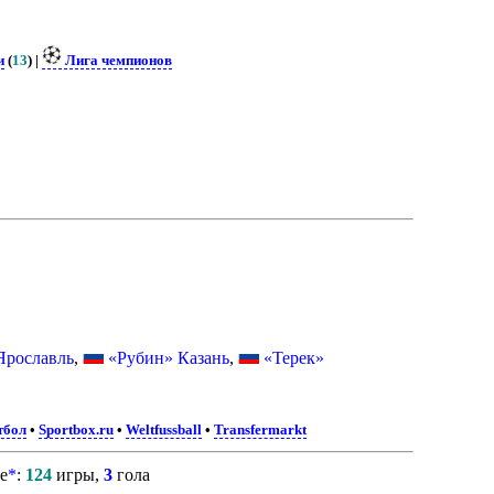
и
(
13
) |
Лига чемпионов
рославль
,
«Рубин» Казань
,
«Терек»
тбол
•
Sportbox.ru
•
Weltfussball
•
Transfermarkt
е
*
:
124
игры,
3
гола