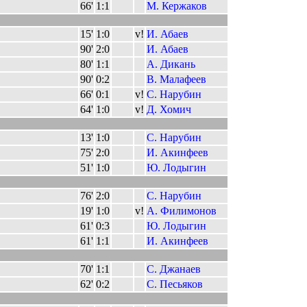
66'
1:1
М. Кержаков
15'
1:0
v!
И. Абаев
90'
2:0
И. Абаев
80'
1:1
А. Дикань
90'
0:2
В. Малафеев
66'
0:1
v!
С. Нарубин
64'
1:0
v!
Д. Хомич
13'
1:0
С. Нарубин
75'
2:0
И. Акинфеев
51'
1:0
Ю. Лодыгин
76'
2:0
С. Нарубин
19'
1:0
v!
А. Филимонов
61'
0:3
Ю. Лодыгин
61'
1:1
И. Акинфеев
70'
1:1
С. Джанаев
62'
0:2
С. Песьяков