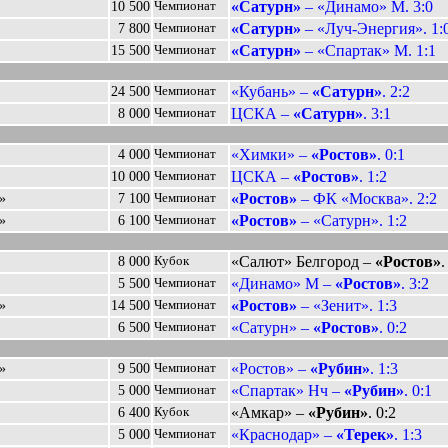
«Сатурн»
– «Динамо» М. 3:0
10 500
Чемпионат
«Сатурн»
– «Луч-Энергия». 1:
7 800
Чемпионат
«Сатурн»
– «Спартак» М. 1:1
15 500
Чемпионат
«Кубань» –
«Сатурн»
. 2:2
24 500
Чемпионат
ЦСКА –
«Сатурн»
. 3:1
8 000
Чемпионат
«Химки» –
«Ростов»
. 0:1
4 000
Чемпионат
ЦСКА –
«Ростов»
. 1:2
10 000
Чемпионат
«Ростов»
– ФК «Москва». 2:2
»
7 100
Чемпионат
«Ростов»
– «Сатурн». 1:2
»
6 100
Чемпионат
«Салют» Белгород –
«Ростов»
.
8 000
Кубок
«Динамо» М –
«Ростов»
. 3:2
5 500
Чемпионат
«Ростов»
– «Зенит». 1:3
»
14 500
Чемпионат
«Сатурн» –
«Ростов»
. 0:2
6 500
Чемпионат
«Ростов» –
«Рубин»
. 1:3
»
9 500
Чемпионат
«Спартак» Нч –
«Рубин»
. 0:1
5 000
Чемпионат
«Амкар» –
«Рубин»
. 0:2
6 400
Кубок
«Краснодар» –
«Терек»
. 1:3
5 000
Чемпионат