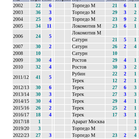
2002
22
6
Торпедо М
21
6
1
2003
36
3
Торпедо М
29
3
2
2004
25
9
Торпедо М
23
9
2
2005
34
11
Локомотив М
23
6
1
Локомотив М
2006
24
5
Сатурн
21
5
1
2007
30
2
Сатурн
26
2
4
2008
10
Сатурн
10
2009
30
4
Ростов
29
4
1
2010
32
4
Ростов
30
3
2
Рубин
22
2
1
2011/12
41
5
Терек
12
2
1
2012/13
30
6
Терек
27
6
3
2013/14
30
3
Терек
27
3
3
2014/15
30
4
Терек
29
4
1
2015/16
26
2
Терек
25
2
1
2016/17
18
4
Терек
17
3
1
2017/18
1
Арарат Москва
1
2019/20
3
Торпедо М
3
2022/23
27
3
Торпедо М
23
2
4