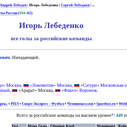
Андрей Лебедев
| Игорь Лебеденко |
Сергей Лебедков
| ...
ты России
(
394
–
62
)
Игорь Лебеденко
все голы за российские команды
ович
. Нападающий.
до» Москва
,
«Локомотив» Москва
,
«Сатурн» Московская о
озный
,
«Арарат» Москва,
«Факел» Воронеж
.
рек»
•
РПЛ
•
Спорт-Экспресс - Футбол
•
Чемпионат.com
•
Sportbox.ru
•
Weltf
Всего за российские команды на высшем уровне
*
:
449
и
Год
Игры
Голы
Сборная
Клуб
Чемпионат
Куб