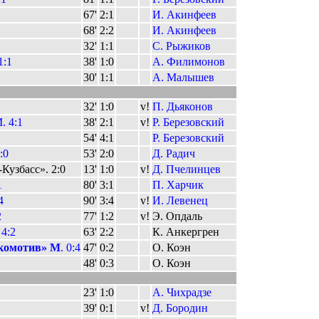
67'
2:1
И. Акинфеев
68'
2:2
И. Акинфеев
32'
1:1
С. Рыжиков
1:1
38'
1:0
А. Филимонов
30'
1:1
А. Малышев
32'
1:0
v!
П. Дьяконов
. 4:1
38'
2:1
v!
Р. Березовский
54'
4:1
Р. Березовский
:0
53'
2:0
Д. Радич
Кузбасс». 2:0
13'
1:0
v!
Д. Пчелинцев
1
80'
3:1
П. Харчик
4
90'
3:4
v!
И. Левенец
2
77'
1:2
v!
Э. Опдаль
4:2
63'
2:2
К. Анкергрен
комотив» М
. 0:4
47'
0:2
О. Коэн
48'
0:3
О. Коэн
23'
1:0
А. Чихрадзе
39'
0:1
v!
Д. Бородин