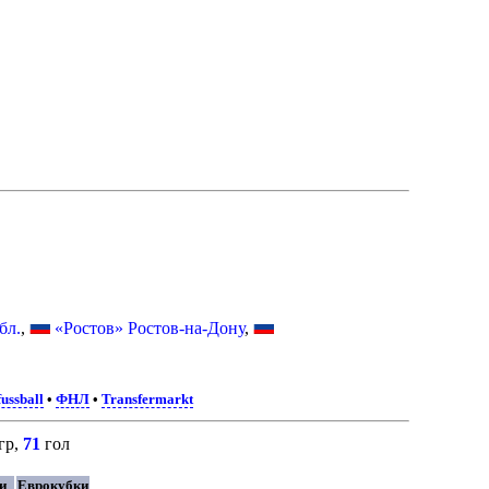
бл.
,
«Ростов» Ростов-на-Дону
,
ussball
•
ФНЛ
•
Transfermarkt
гр,
71
гол
ки
Еврокубки