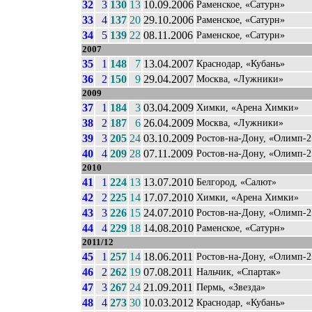
32
3
130
13
10.09.2006
Раменское, «Сатурн»
33
4
137
20
29.10.2006
Раменское, «Сатурн»
34
5
139
22
08.11.2006
Раменское, «Сатурн»
2007
35
1
148
7
13.04.2007
Краснодар, «Кубань»
36
2
150
9
29.04.2007
Москва, «Лужники»
2009
37
1
184
3
03.04.2009
Химки, «Арена Химки»
38
2
187
6
26.04.2009
Москва, «Лужники»
39
3
205
24
03.10.2009
Ростов-на-Дону, «Олимп-2
40
4
209
28
07.11.2009
Ростов-на-Дону, «Олимп-2
2010
41
1
224
13
13.07.2010
Белгород, «Салют»
42
2
225
14
17.07.2010
Химки, «Арена Химки»
43
3
226
15
24.07.2010
Ростов-на-Дону, «Олимп-2
44
4
229
18
14.08.2010
Раменское, «Сатурн»
2011/12
45
1
257
14
18.06.2011
Ростов-на-Дону, «Олимп-2
46
2
262
19
07.08.2011
Нальчик, «Спартак»
47
3
267
24
21.09.2011
Пермь, «Звезда»
48
4
273
30
10.03.2012
Краснодар, «Кубань»