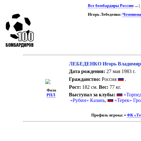
Все бомбардиры России
: ... |
Игорь Лебеденко:
Чемпиона
ЛЕБЕДЕНКО Игорь Владимир
Дата рождения:
27 мая 1983 г.
Гражданство:
Россия
.
Рост:
182 см.
Вес:
77 кг.
Фото
Выступал за клубы:
«Торпе
РПЛ
«Рубин» Казань
,
«Терек» Гр
Профиль игрока:
•
ФК «Те