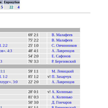
ки
Еврокубки
5
22
4
69'
2:1
В. Малафеев
75'
2:2
В. Малафеев
 2:2
25'
1:0
С. Овчинников
в». 4:3
48'
4:1
А. Лавренцов
54'
2:0
Е. Сафонов
:3
76'
3:3
Р. Березовский
1:1
59'
1:1
М. Левицкий
М
. 1:2
85'
1:2
v!
П. Захарчук
лург». 3:0
22'
2:0
А. Лавренцов
28'
0:1
v!
А. Колинько
81'
0:3
А. Колинько
50'
3:0
Д. Гончаров
:1
81'
1:1
Р. Березовский