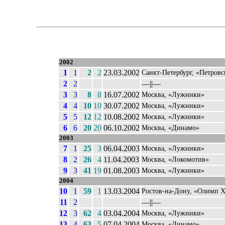
2002
1
1
2
2
23.03.2002
Санкт-Петербург, «Петров
2
2
––||––
3
3
8
8
16.07.2002
Москва, «Лужники»
4
4
10
10
30.07.2002
Москва, «Лужники»
5
5
12
12
10.08.2002
Москва, «Лужники»
6
6
20
20
06.10.2002
Москва, «Динамо»
2003
7
1
25
3
06.04.2003
Москва, «Лужники»
8
2
26
4
11.04.2003
Москва, «Локомотив»
9
3
41
19
01.08.2003
Москва, «Лужники»
2004
10
1
59
1
13.03.2004
Ростов-на-Дону, «Олимп X
11
2
––||––
12
3
62
4
03.04.2004
Москва, «Лужники»
13
4
63
5
07.04.2004
Москва, «Динамо»