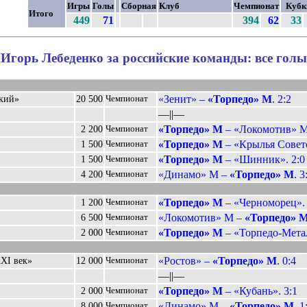
Игры
Голы
Сборная
Клуб
Чемпионат
Куб
Итого
449
71
394
62
33
Игорь Лебеденко за российские команды: все голы
«Зенит» –
«Торпедо» М
. 2:2
ский»
20 500
Чемпионат
––||––
«Торпедо» М
– «Локомотив» М.
2 200
Чемпионат
«Торпедо» М
– «Крылья Совето
1 500
Чемпионат
«Торпедо» М
– «Шинник». 2:0
1 500
Чемпионат
«Динамо» М –
«Торпедо» М
. 3
4 200
Чемпионат
«Торпедо» М
– «Черноморец». 
1 200
Чемпионат
«Локомотив» М –
«Торпедо» 
6 500
Чемпионат
«Торпедо» М
– «Торпедо-Метал
2 000
Чемпионат
«Ростов» –
«Торпедо» М
. 0:4
XI век»
12 000
Чемпионат
––||––
«Торпедо» М
– «Кубань». 3:1
2 000
Чемпионат
«Динамо» М –
«Торпедо» М
. 1
8 000
Чемпионат