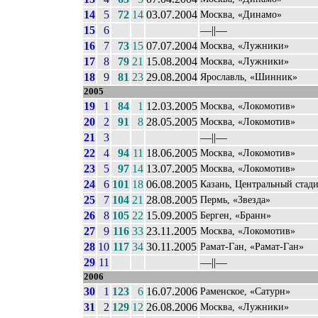
14
5
72
14
03.07.2004
Москва, «Динамо»
15
6
––||––
16
7
73
15
07.07.2004
Москва, «Лужники»
17
8
79
21
15.08.2004
Москва, «Лужники»
18
9
81
23
29.08.2004
Ярославль, «Шинник»
2005
19
1
84
1
12.03.2005
Москва, «Локомотив»
20
2
91
8
28.05.2005
Москва, «Локомотив»
21
3
––||––
22
4
94
11
18.06.2005
Москва, «Локомотив»
23
5
97
14
13.07.2005
Москва, «Локомотив»
24
6
101
18
06.08.2005
Казань, Центральный стад
25
7
104
21
28.08.2005
Пермь, «Звезда»
26
8
105
22
15.09.2005
Берген, «Бранн»
27
9
116
33
23.11.2005
Москва, «Локомотив»
28
10
117
34
30.11.2005
Рамат-Ган, «Рамат-Ган»
29
11
––||––
2006
30
1
123
6
16.07.2006
Раменское, «Сатурн»
31
2
129
12
26.08.2006
Москва, «Лужники»