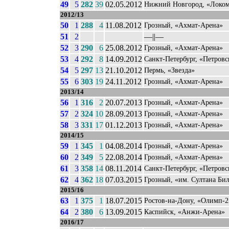
49
5
282
39
02.05.2012
Нижний Новгород, «Локо
2012/13
50
1
288
4
11.08.2012
Грозный, «Ахмат-Арена»
51
2
––||––
52
3
290
6
25.08.2012
Грозный, «Ахмат-Арена»
53
4
292
8
14.09.2012
Санкт-Петербург, «Петров
54
5
297
13
21.10.2012
Пермь, «Звезда»
55
6
303
19
24.11.2012
Грозный, «Ахмат-Арена»
2013/14
56
1
316
2
20.07.2013
Грозный, «Ахмат-Арена»
57
2
324
10
28.09.2013
Грозный, «Ахмат-Арена»
58
3
331
17
01.12.2013
Грозный, «Ахмат-Арена»
2014/15
59
1
345
1
04.08.2014
Грозный, «Ахмат-Арена»
60
2
349
5
22.08.2014
Грозный, «Ахмат-Арена»
61
3
358
14
08.11.2014
Санкт-Петербург, «Петров
62
4
362
18
07.03.2015
Грозный, «им. Султана Би
2015/16
63
1
375
1
18.07.2015
Ростов-на-Дону, «Олимп-2
64
2
380
6
13.09.2015
Каспийск, «Анжи-Арена»
2016/17