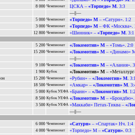
ЦСКА –
«Торпедо» М
. 3:3
8 000
Чемпионат
––||––
«Торпедо» М
– «Сатурн». 1:2
5 000
Чемпионат
«Торпедо» М
– ФК «Москва». 
3 000
Чемпионат
«Шинник» –
«Торпедо» М
. 3:1
12 800
Чемпионат
«Локомотив» М
– «Томь». 2:0
5 200
Чемпионат
«Локомотив» М
– «Динамо» М
15 200
Чемпионат
––||––
«Локомотив» М
– «Алания». 3
9 100
Чемпионат
«Локомотив» М
– «Металлург-
1 900
Кубок
«Рубин» –
«Локомотив» М
. 3:
ион
15 200
Чемпионат
«Амкар» –
«Локомотив» М
. 3:
18 500
Чемпионат
«Бранн» –
«Локомотив» М
. 1:
5 000
Кубок УЕФА
«Локомотив» М
– «Брондбю». 
8 500
Кубок УЕФА
«Маккаби» Петах-Тиква –
«Ло
3 500
Кубок УЕФА
––||––
«Сатурн»
– «Спартак» Нч. 1:4
6 000
Чемпионат
«Торпедо» М –
«Сатурн»
. 0:3
4 000
Чемпионат