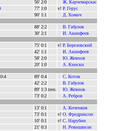
56'
2:0
Ж. Карчемарскас
0
77'
1:0
v!
Р. Герус
90'
1:1
Д. Хомич
88'
2:2
В. Габулов
30'
2:1
И. Акинфеев
75'
0:1
v!
Р. Березовский
42'
1:1
И. Акинфеев
58'
2:0
Ю. Жевнов
20'
1:0
А. Кински
 0:4
89'
0:4
С. Котов
42'
2:2
В. Габулов
89'
1:3
пен.
Ю. Жевнов
73'
0:2
А. Ребров
13'
0:1
А. Коченков
73'
0:1
v!
О. Фредриксон
10'
0:1
v!
С. Нарубин
21'
0:3
Н. Ревишвили