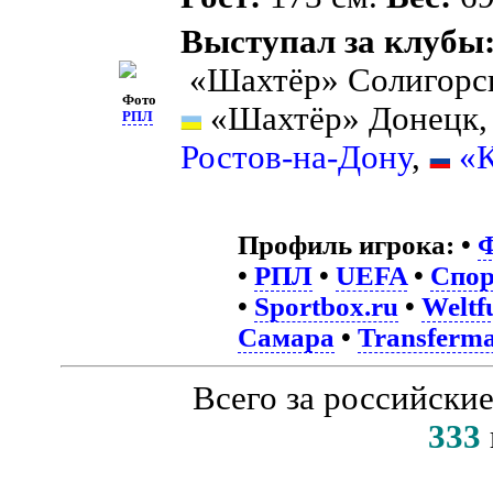
Выступал за клубы
«Шахтёр» Солигорс
Фото
«Шахтёр» Донецк
РПЛ
Ростов-на-Дону
,
«
Профиль игрока:
•
Ф
•
РПЛ
•
UEFA
•
Спор
•
Sportbox.ru
•
Weltf
Самара
•
Transferma
Всего за российски
333