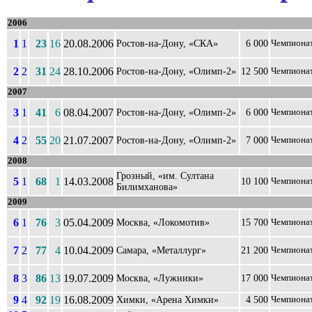
2006
1
1
23
16
20.08.2006
Ростов-на-Дону, «СКА»
6 000
Чемпиона
2
2
31
24
28.10.2006
Ростов-на-Дону, «Олимп-2»
12 500
Чемпиона
2007
3
1
41
6
08.04.2007
Ростов-на-Дону, «Олимп-2»
6 000
Чемпиона
4
2
55
20
21.07.2007
Ростов-на-Дону, «Олимп-2»
7 000
Чемпиона
2008
Грозный, «им. Султана
5
1
68
1
14.03.2008
10 100
Чемпиона
Билимханова»
2009
6
1
76
3
05.04.2009
Москва, «Локомотив»
15 700
Чемпиона
7
2
77
4
10.04.2009
Самара, «Металлург»
21 200
Чемпиона
8
3
86
13
19.07.2009
Москва, «Лужники»
17 000
Чемпиона
9
4
92
19
16.08.2009
Химки, «Арена Химки»
4 500
Чемпиона