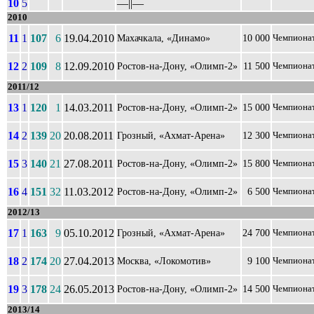
10
5
––||––
2010
11
1
107
6
19.04.2010
Махачкала, «Динамо»
10 000
Чемпиона
12
2
109
8
12.09.2010
Ростов-на-Дону, «Олимп-2»
11 500
Чемпиона
2011/12
13
1
120
1
14.03.2011
Ростов-на-Дону, «Олимп-2»
15 000
Чемпиона
14
2
139
20
20.08.2011
Грозный, «Ахмат-Арена»
12 300
Чемпиона
15
3
140
21
27.08.2011
Ростов-на-Дону, «Олимп-2»
15 800
Чемпиона
16
4
151
32
11.03.2012
Ростов-на-Дону, «Олимп-2»
6 500
Чемпиона
2012/13
17
1
163
9
05.10.2012
Грозный, «Ахмат-Арена»
24 700
Чемпиона
18
2
174
20
27.04.2013
Москва, «Локомотив»
9 100
Чемпиона
19
3
178
24
26.05.2013
Ростов-на-Дону, «Олимп-2»
14 500
Чемпиона
2013/14