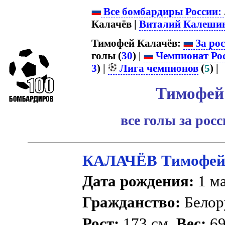
Все бомбардиры России:
Калачёв |
Виталий Калеши
Тимофей Калачёв:
За ро
голы (
30
) |
Чемпионат Ро
3
) |
Лига чемпионов
(
5
) |
Тимофей
все голы за рос
КАЛАЧЁВ Тимофей 
Дата рождения:
1 ма
Гражданство:
Белор
Рост:
173 см.
Вес:
69