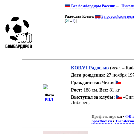
Все бомбардиры России:
... |
Никола
Радослав Ковач:
За российские ко
(
21
–
1
) |
КОВАЧ Радослав
(
чеш.
– Rad
Дата рождения:
27 ноября 197
Гражданство:
Чехия
.
Рост:
188 см.
Вес:
81 кг.
Фото
Выступал за клубы:
«Сиг
РПЛ
Либерец.
Профиль игрока:
•
ФК «
Sportbox.ru
•
Transferm