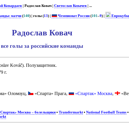
й Ковардаев
| Радослав Ковач |
Светослав Ковачев
| ...
манды: матчи
(
140
) | голы (
13
) |
Чемпионат России
(
101
–
9
) |
Еврокубк
Радослав Ковач
все голы за российские команды
oslav Kováč). Полузащитник.
9 г.
ма» Оломоуц,
«Спарта» Прага,
«Спартак» Москва
,
«Ве
Спартак» Москва – болельщики
•
Transfermarkt
•
National Football Teams
arkt