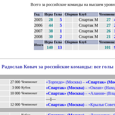
Всего за российские команды на высшем уровн
Год
Игры
Голы
Сборная
Клуб
Чемпиона
2005
28
5
Спартак М
27
2006
44
5
Спартак М
27
2007
38
1
Спартак М
26
2008
30
2
Спартак М
21
Игры
Голы
Сборная
Клуб
Чемпиона
Итого
140
13
101
Радослав Ковач за российские команды: все голы
«Торпедо» (Москва) –
«Спартак» (Мо
27 000
Чемпионат
«Спартак» (Москва)
– «Океан» (Наход
3 000
Кубок
«Спартак» (Москва)
– «Алания» (Влад
10 000
Чемпионат
––||––
«Спартак» (Москва)
– «Крылья Совето
12 000
Чемпионат