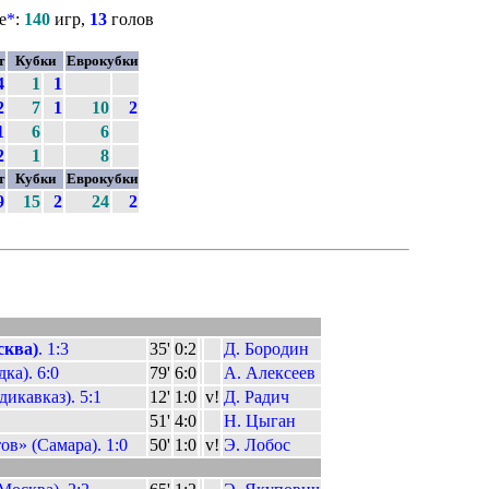
е
*
:
140
игр,
13
голов
т
Кубки
Еврокубки
4
1
1
2
7
1
10
2
1
6
6
2
1
8
т
Кубки
Еврокубки
9
15
2
24
2
сква)
. 1:3
35'
0:2
Д. Бородин
ка). 6:0
79'
6:0
А. Алексеев
икавказ). 5:1
12'
1:0
v!
Д. Радич
51'
4:0
Н. Цыган
в» (Самара). 1:0
50'
1:0
v!
Э. Лобос