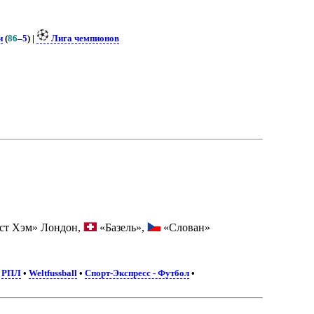
и
(
86
–
5
) |
Лига чемпионов
ст Хэм» Лондон,
«Базель»,
«Слован»
•
РПЛ
•
Weltfussball
•
Спорт-Экспресс - Футбол
•