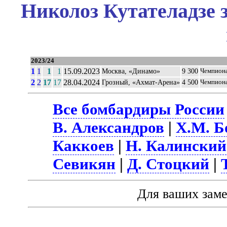
Николоз Кутателадзе 
2023/24
1
1
1
1
15.09.2023
Москва, «Динамо»
9 300
Чемпион
2
2
17
17
28.04.2024
Грозный, «Ахмат-Арена»
4 500
Чемпион
Все бомбардиры России
В. Александров
|
Х.М. Б
Каккоев
|
Н. Калинский
Севикян
|
Д. Стоцкий
|
Для ваших зам