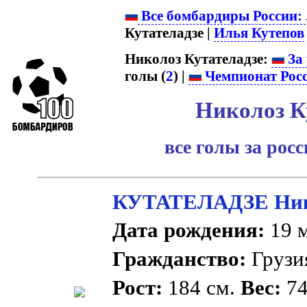
Все бомбардиры России:
Кутателадзе |
Илья Кутепов
Николоз Кутателадзе:
За 
голы (
2
) |
Чемпионат Рос
Николоз К
все голы за рос
КУТАТЕЛАДЗЕ Ник
Дата рождения:
19 м
Гражданство:
Груз
Рост:
184 см.
Вес:
74