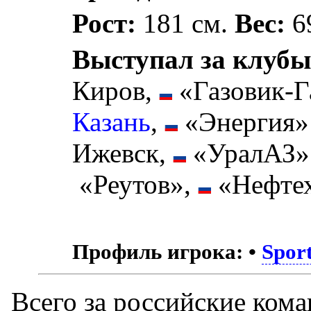
Рост:
181 см.
Вес:
69
Выступал за клубы
Киров,
«Газовик-Г
Казань
,
«Энергия»
Ижевск,
«УралАЗ»
«Реутов»,
«Нефтех
Профиль игрока:
•
Spor
Всего за российские ком