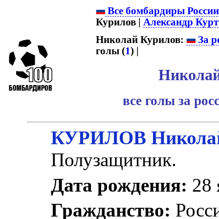
Все бомбардиры Росси
Курилов |
Александр Кур
Николай Курилов:
За р
голы (
1
) |
Николай
все голы за ро
КУРИЛОВ Николай
Полузащитник.
Дата рождения:
28 
Гражданство:
Росс