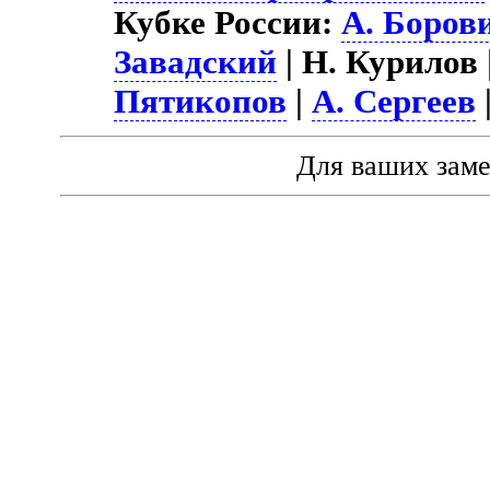
Кубке России:
А. Боров
Завадский
| Н. Курилов 
Пятикопов
|
А. Сергеев
Для ваших зам