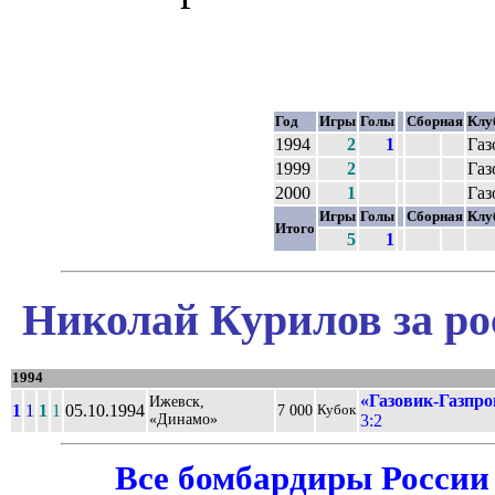
Год
Игры
Голы
Сборная
Клу
1994
2
1
Газ
1999
2
Газ
2000
1
Газ
Игры
Голы
Сборная
Клу
Итого
5
1
Николай Курилов за ро
1994
«Газовик-Газпро
Ижевск,
1
1
1
1
05.10.1994
7 000
Кубок
«Динамо»
3:2
Все бомбардиры России