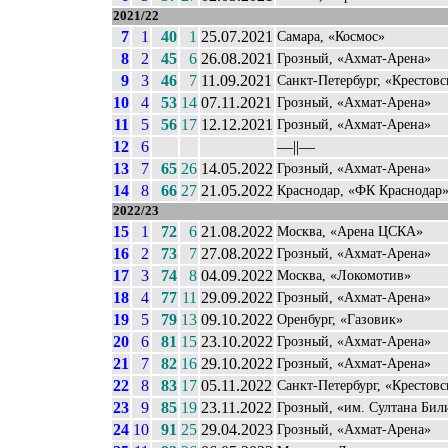
2021/22
7
1
40
1
25.07.2021
Самара, «Космос»
8
2
45
6
26.08.2021
Грозный, «Ахмат-Арена»
9
3
46
7
11.09.2021
Санкт-Петербург, «Крестов
10
4
53
14
07.11.2021
Грозный, «Ахмат-Арена»
11
5
56
17
12.12.2021
Грозный, «Ахмат-Арена»
12
6
––||––
13
7
65
26
14.05.2022
Грозный, «Ахмат-Арена»
14
8
66
27
21.05.2022
Краснодар, «ФК Краснодар
2022/23
15
1
72
6
21.08.2022
Москва, «Арена ЦСКА»
16
2
73
7
27.08.2022
Грозный, «Ахмат-Арена»
17
3
74
8
04.09.2022
Москва, «Локомотив»
18
4
77
11
29.09.2022
Грозный, «Ахмат-Арена»
19
5
79
13
09.10.2022
Оренбург, «Газовик»
20
6
81
15
23.10.2022
Грозный, «Ахмат-Арена»
21
7
82
16
29.10.2022
Грозный, «Ахмат-Арена»
22
8
83
17
05.11.2022
Санкт-Петербург, «Крестов
23
9
85
19
23.11.2022
Грозный, «им. Султана Бил
24
10
91
25
29.04.2023
Грозный, «Ахмат-Арена»