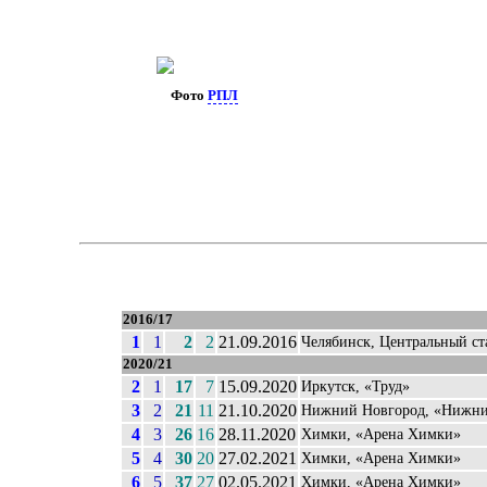
Фото
РПЛ
2016/17
1
1
2
2
21.09.2016
Челябинск, Центральный ст
2020/21
2
1
17
7
15.09.2020
Иркутск, «Труд»
3
2
21
11
21.10.2020
Нижний Новгород, «Нижни
4
3
26
16
28.11.2020
Химки, «Арена Химки»
5
4
30
20
27.02.2021
Химки, «Арена Химки»
6
5
37
27
02.05.2021
Химки, «Арена Химки»