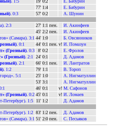
зный)
. 1:5
19'
0:2
Е. Бабурин
77'
1:4
Е. Бабурин
зный)
. 0:3
57'
0:2
А. Шунин
). 2:3
27'
1:1
пен.
И. Акинфеев
45'
2:2
пен.
И. Акинфеев
ов» (Самара). 3:1
44'
1:0
Б. Овсянников
Грозный)
. 0:1
44'
0:1
пен.
v!
И. Помазун
т» (Грозный)
. 0:3
8'
0:2
Е. Фролов
» (Грозный)
. 2:1
24'
0:1
Д. Адамов
Грозный)
. 2:1
66'
0:1
пен.
И. Лантратов
й)
. 1:2
79'
1:1
В. Тороп
ород». 5:1
25'
1:0
А. Нигматуллин
53'
3:1
А. Нигматуллин
 0:1
46'
0:1
v!
М. Сафонов
т» (Грозный)
. 0:2
45'
0:1
v!
И. Ломаев
-Петербург). 1:5
11'
1:2
Д. Адамов
-Петербург). 1:2
83'
1:2
пен.
Д. Адамов
ов» (Самара). 3:1
51'
2:0
пен.
С. Песьяков