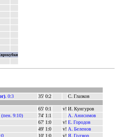
врокубки
рг)
. 0:3
35'
0:2
С. Глазков
65'
0:1
v!
И. Кунгуров
1 (пен. 9:10)
74'
1:1
А. Анисимов
67'
1:0
v!
Е. Городов
49'
1:0
v!
А. Беленов
:0
10'
1:0
v!
Я. Годзюр