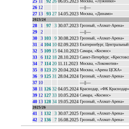
25
11
92
26
06.05.2023
Москва, «Лужники»
26
12
––||––
27
13
93
27
14.05.2023
Москва, «Динамо»
2023/24
28
1
97
3
30.07.2023
Грозный, «Ахмат-Арена»
29
2
––||––
30
3
103
9
30.08.2023
Грозный, «Ахмат-Арена»
31
4
104
10
02.09.2023
Екатеринбург, Центральный
32
5
109
15
04.10.2023
Самара, «Космос»
33
6
112
18
28.10.2023
Санкт-Петербург, «Крестов
34
7
114
20
11.11.2023
Москва, «Локомотив»
35
8
123
29
20.04.2024
Москва, «Арена ЦСКА»
36
9
125
31
28.04.2024
Грозный, «Ахмат-Арена»
37
10
––||––
38
11
126
32
04.05.2024
Краснодар, «ФК Краснодар
39
12
127
33
10.05.2024
Самара, «Космос»
40
13
128
34
19.05.2024
Грозный, «Ахмат-Арена»
2025/26
41
1
132
3
30.07.2025
Грозный, «Ахмат-Арена»
42
2
136
7
16.08.2025
Грозный, «Ахмат-Арена»