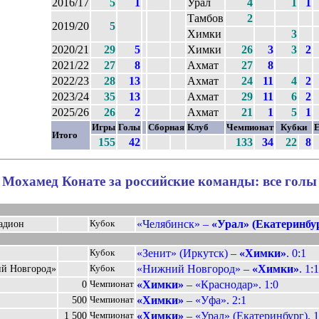
2016/17
5
1
Урал
4
1
1
Тамбов
2
2019/20
5
Химки
3
2020/21
29
5
Химки
26
3
3
2
2021/22
27
8
Ахмат
27
8
2022/23
28
13
Ахмат
24
11
4
2
2023/24
35
13
Ахмат
29
11
6
2
2025/26
26
2
Ахмат
21
1
5
1
Игры
Голы
Сборная
Клуб
Чемпионат
Кубки
Е
Итого
155
42
133
34
22
8
Мохамед Конате за российские команды: все голы
«Челябинск» –
«Урал» (Екатеринбу
адион
Кубок
«Зенит» (Иркутск) –
«Химки»
. 0:1
Кубок
«Нижний Новгород» –
«Химки»
. 1:
й Новгород»
Кубок
«Химки»
– «Краснодар». 1:0
0
Чемпионат
«Химки»
– «Уфа». 2:1
500
Чемпионат
«Химки»
– «Урал» (Екатеринбург). 1
1 500
Чемпионат