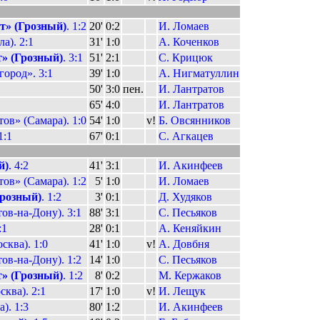
т» (Грозный)
. 1:2
20'
0:2
И. Ломаев
а). 2:1
31'
1:0
А. Коченков
» (Грозный)
. 3:1
51'
2:1
С. Крицюк
ород». 3:1
39'
1:0
А. Нигматуллин
50'
3:0
пен.
И. Лантратов
65'
4:0
И. Лантратов
ов» (Самара). 1:0
54'
1:0
v!
Б. Овсянников
 1:1
67'
0:1
С. Агкацев
й)
. 4:2
41'
3:1
И. Акинфеев
ов» (Самара). 1:2
5'
1:0
И. Ломаев
Грозный)
. 1:2
3'
0:1
Д. Худяков
ов-на-Дону). 3:1
88'
3:1
С. Песьяков
:1
28'
0:1
А. Кеняйкин
сква). 1:0
41'
1:0
v!
А. Довбня
ов-на-Дону). 1:2
14'
1:0
С. Песьяков
» (Грозный)
. 1:2
8'
0:2
М. Кержаков
ква). 2:1
17'
1:0
v!
И. Лещук
). 1:3
80'
1:2
И. Акинфеев