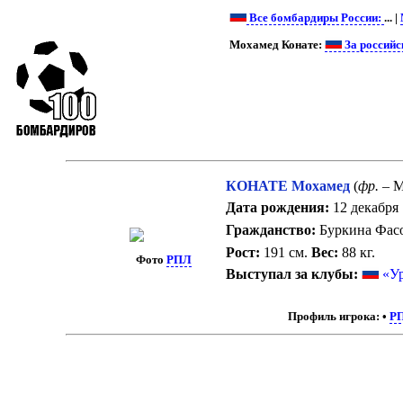
Все бомбардиры России:
... |
Мохамед Конате:
За российс
КОНАТЕ Мохамед
(
фр.
– M
Дата рождения:
12 декабря 
Гражданство:
Буркина Фас
Рост:
191 см.
Вес:
88 кг.
Фото
РПЛ
Выступал за клубы:
«У
Профиль игрока:
•
Р