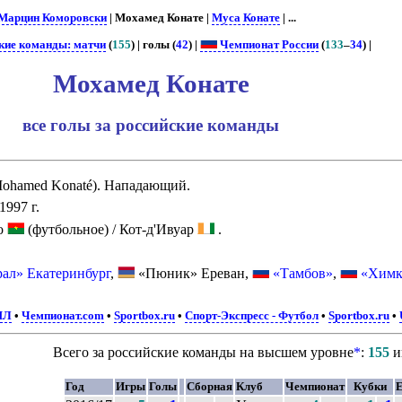
Марцин Коморовски
| Мохамед Конате |
Муса Конате
| ...
кие команды: матчи
(
155
) | голы (
42
) |
Чемпионат России
(
133
–
34
) |
Мохамед Конате
все голы за российские команды
ohamed Konaté). Нападающий.
1997 г.
о
(футбольное) / Кот-д'Ивуар
.
рал» Екатеринбург
,
«Пюник» Ереван,
«Тамбов»
,
«Хим
ПЛ
•
Чемпионат.com
•
Sportbox.ru
•
Спорт-Экспресс - Футбол
•
Sportbox.ru
•
Всего за российские команды на высшем уровне
*
:
155
и
Год
Игры
Голы
Сборная
Клуб
Чемпионат
Кубки
Е