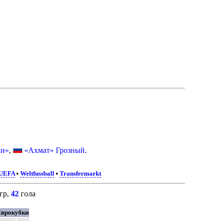
ки»
,
«Ахмат» Грозный
.
UEFA
•
Weltfussball
•
Transfermarkt
гр,
42
гола
врокубки