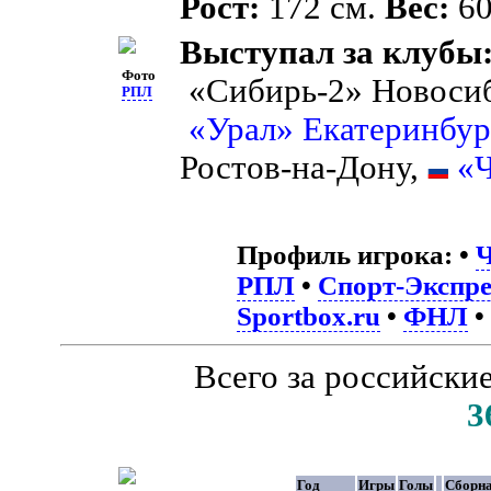
Рост:
172 см.
Вес:
60
Выступал за клубы
Фото
«Сибирь-2» Новоси
РПЛ
«Урал» Екатеринбур
Ростов-на-Дону,
«
Профиль игрока:
•
Ч
РПЛ
•
Спорт-Экспре
Sportbox.ru
•
ФНЛ
•
Всего за российски
3
Год
Игры
Голы
Сборн