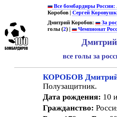
Все бомбардиры России:
Коробов |
Сергей Коровуш
Дмитрий Коробов:
За ро
голы (
2
) |
Чемпионат Рос
Дмитрий
все голы за рос
КОРОБОВ Дмитрий
Полузащитник.
Дата рождения:
10 и
Гражданство:
Росс