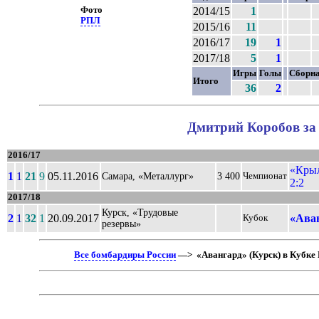
Фото
2014/15
1
РПЛ
2015/16
11
2016/17
19
1
2017/18
5
1
Игры
Голы
Сборн
Итого
36
2
Дмитрий Коробов за 
2016/17
«Крыл
1
1
21
9
05.11.2016
Самара, «Металлург»
3 400
Чемпионат
2:2
2017/18
Курск, «Трудовые
2
1
32
1
20.09.2017
«Аван
Кубок
резервы»
Все бомбардиры России
—> «Авангард» (Курск) в Кубке 