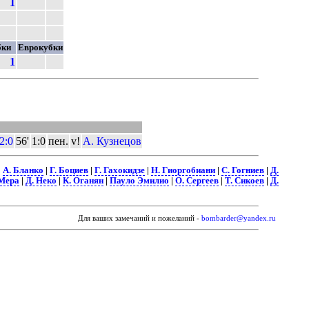
1
бки
Еврокубки
1
2:0
56'
1:0
пен.
v!
А. Кузнецов
|
А. Бланко
|
Г. Боциев
|
Г. Гахокидзе
|
Н. Гиоргобиани
|
С. Гогниев
|
Д.
 Мера
|
Д. Неко
|
К. Оганян
|
Пауло Эмилио
|
О. Сергеев
|
Т. Сикоев
|
Д.
Для ваших замечаний и пожеланий -
bombarder@yandex.ru