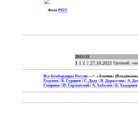
Фото
РПЛ
2021/22
1
1
2
2
27.10.2021
Грозный, «и
Все бомбардиры России
—> «Алания» (Владикавказ
Годунок
|
Б. Гурциев
|
С. Даду
|
В. Дараселия
|
А. Да
Смирнов
|
И. Тарловский
|
А. Хабалов
|
Б. Хадарцев