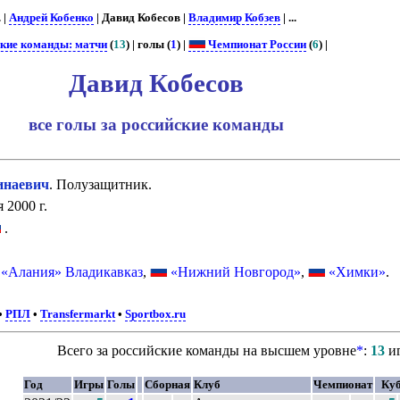
. |
Андрей Кобенко
| Давид Кобесов |
Владимир Кобзев
| ...
ские команды: матчи
(
13
) | голы (
1
) |
Чемпионат России
(
6
) |
Давид Кобесов
все голы за российские команды
наевич
. Полузащитник.
 2000 г.
.
«Алания» Владикавказ
,
«Нижний Новгород»
,
«Химки»
.
•
РПЛ
•
Transfermarkt
•
Sportbox.ru
Всего за российские команды на высшем уровне
*
:
13
и
Год
Игры
Голы
Сборная
Клуб
Чемпионат
Ку