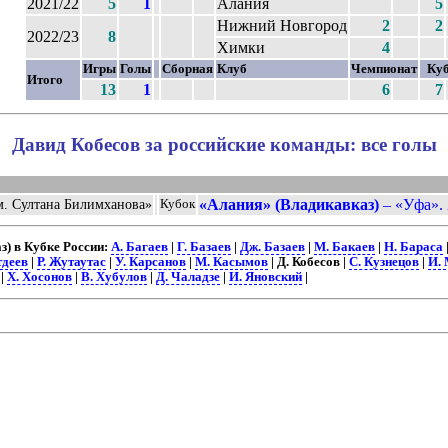
2021/22
5
1
Алания
5
Нижний Новгород
2
2
2022/23
8
Химки
4
Игры
Голы
Сборная
Клуб
Чемпионат
Ку
Итого
13
1
6
7
Давид Кобесов за российские команды: все голы
«Алания» (Владикавказ)
– «Уфа». 
м. Султана Билимханова»
Кубок
) в Кубке России:
А. Багаев
|
Г. Базаев
|
Дж. Базаев
|
М. Бакаев
|
Н. Бараса
тдеев
|
Р. Жутаутас
|
У. Карсанов
|
М. Касымов
| Д. Кобесов |
С. Кузнецов
|
И.
|
Х. Хосонов
|
В. Хубулов
|
Д. Чаладзе
|
И. Яновский
|