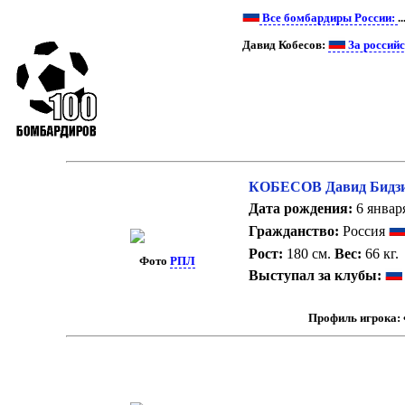
Все бомбардиры России:
..
Давид Кобесов:
За россий
КОБЕСОВ Давид Бидзи
Дата рождения:
6 января
Гражданство:
Россия
Рост:
180 см.
Вес:
66 кг.
Фото
РПЛ
Выступал за клубы:
Профиль игрока: