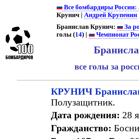
Все бомбардиры России:
Крунич |
Андрей Крупенин
|
Бранислав Крунич:
За р
голы (
14
) |
Чемпионат Ро
Бранисла
все голы за рос
КРУНИЧ Бранисла
Полузащитник.
Дата рождения:
28 я
Гражданство:
Босни