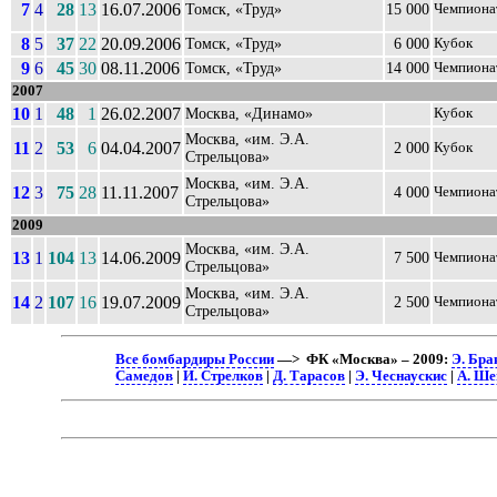
7
4
28
13
16.07.2006
Томск, «Труд»
15 000
Чемпиона
8
5
37
22
20.09.2006
Томск, «Труд»
6 000
Кубок
9
6
45
30
08.11.2006
Томск, «Труд»
14 000
Чемпиона
2007
10
1
48
1
26.02.2007
Москва, «Динамо»
Кубок
Москва, «им. Э.А.
11
2
53
6
04.04.2007
2 000
Кубок
Стрельцова»
Москва, «им. Э.А.
12
3
75
28
11.11.2007
4 000
Чемпиона
Стрельцова»
2009
Москва, «им. Э.А.
13
1
104
13
14.06.2009
7 500
Чемпиона
Стрельцова»
Москва, «им. Э.А.
14
2
107
16
19.07.2009
2 500
Чемпиона
Стрельцова»
Все бомбардиры России
—> ФК «Москва» – 2009:
Э. Бра
Самедов
|
И. Стрелков
|
Д. Тарасов
|
Э. Чеснаускис
|
А. Ш