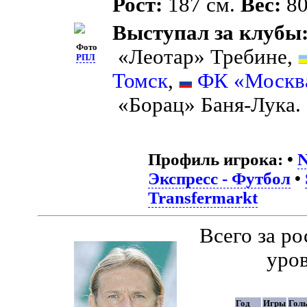
Рост:
187 см.
Вес:
80
Выступал за клубы
Фото
«Леотар» Требине,
РПЛ
Томск
,
ФК «Москв
«Борац» Баня-Лука.
Профиль игрока:
•
N
Экспресс - Футбол
•
Transfermarkt
Всего за р
уро
Год
Игры
Гол