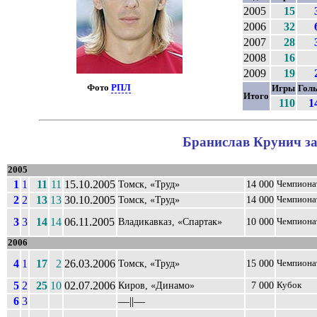
2005
15
2006
32
2007
28
2008
16
2009
19
Фото
РПЛ
Игры
Гол
Итого
110
1
Бранислав Крунич за
2005
1
1
11
11
15.10.2005
Томск, «Труд»
14 000
Чемпиона
2
2
13
13
30.10.2005
Томск, «Труд»
14 000
Чемпиона
3
3
14
14
06.11.2005
Владикавказ, «Спартак»
10 000
Чемпиона
2006
4
1
17
2
26.03.2006
Томск, «Труд»
15 000
Чемпиона
5
2
25
10
02.07.2006
Киров, «Динамо»
7 000
Кубок
6
3
––||––