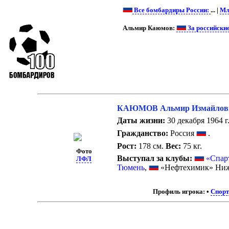
Все бомбардиры России:
... |
Мл
Альмир Каюмов:
За российски
КАЮМОВ Альмир Измайлов
Даты жизни:
30 декабря 1964 г.
Гражданство:
Россия
.
Рост:
178 см.
Вес:
75 кг.
Фото
Выступал за клубы:
«Спар
ЛФЛ
Тюмень
,
«Нефтехимик» Ниж
Профиль игрока:
•
Спорт