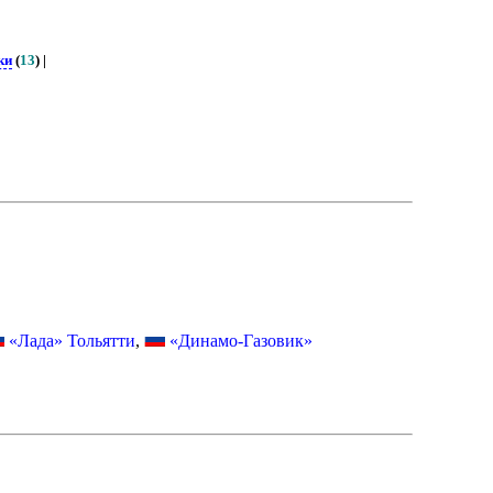
ки
(
13
) |
«Лада» Тольятти
,
«Динамо-Газовик»