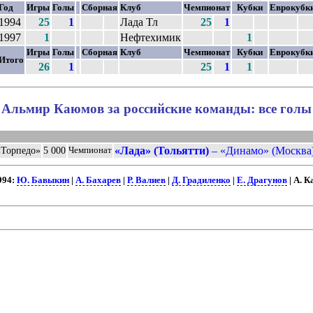
Год
Игры
Голы
Сборная
Клуб
Чемпионат
Кубки
Еврокубк
1994
25
1
Лада Тл
25
1
1997
1
Нефтехимик
1
Игры
Голы
Сборная
Клуб
Чемпионат
Кубки
Еврокубк
Итого
26
1
25
1
1
Альмир Каюмов за российские команды: все голы
«Лада» (Тольятти)
– «Динамо» (Москва)
«Торпедо»
5 000
Чемпионат
994:
Ю. Бавыкин
|
А. Бахарев
|
Р. Валиев
|
Д. Градиленко
|
Е. Драгунов
| А. 