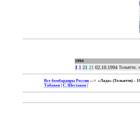
1994
1
1
21
21
02.10.1994
Тольятти, 
Все бомбардиры России
—> «Лада» (Тольятти) – 1
Табаков
|
С. Шестаков
|