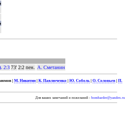
и
и
. 2:3
73'
2:2
пен.
А. Сметанин
Каюмов |
М. Никитин
|
К. Павлюченко
|
Ю. Соболь
|
О. Соловьев
|
П.
Для ваших замечаний и пожеланий -
bombarder@yandex.ru