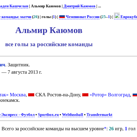
аден Кашчелан
| Альмир Каюмов |
Дмитрий Каюмов
| ...
е команды: матчи
(
26
) | голы (
1
) |
Чемпионат России
(
25
–
1
) |
Еврокуб
Альмир Каюмов
все голы за российские команды
ич
. Защитник.
 — 7 августа 2013 г.
так» Москва
,
СКА Ростов-на-Дону,
«Ротор» Волгоград
,
некамск.
-Экспресс - Футбол
•
Sportbox.ru
•
Weltfussball
•
Transfermarkt
Всего за российские команды на высшем уровне
*
:
26
игр,
1
гол