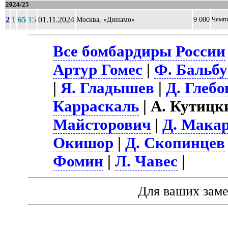
2024/25
2
1
65
15
01.11.2024
Москва, «Динамо»
9 000
Чемп
Все бомбардиры России
Артур Гомес
|
Ф. Бальбу
|
Я. Гладышев
|
Д. Глебо
Карраскаль
| А. Кутицк
Майсторович
|
Д. Мака
Окишор
|
Д. Скопинцев
Фомин
|
Л. Чавес
|
Для ваших зам