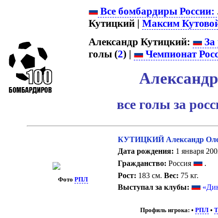
Все бомбардиры России:
Кутицкий |
Максим Кутово
Александр Кутицкий:
За 
голы (
2
) |
Чемпионат Рос
Александр
все голы за рос
КУТИЦКИЙ Александр Оле
Дата рождения:
1 января 2002
Гражданство:
Россия
.
Рост:
183 см.
Вес:
75 кг.
Фото
РПЛ
Выступал за клубы:
«Ди
Профиль игрока:
•
РПЛ
•
T