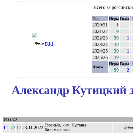
Всего за российск
Год
Игры
Голы
2020/21
1
2021/22
9
2022/23
30
1
Фото
РПЛ
2023/24
10
2024/25
30
1
2025/26
19
Игры
Голы
Итого
99
2
Александр Кутицкий з
2022/23
Грозный, «им. Султана
1
1
27
17
23.11.2022
Кубо
Билимханова»