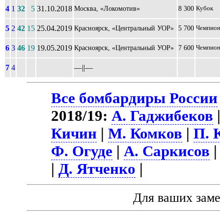
4
1
32
5
31.10.2018
Москва, «Локомотив»
8 300
Кубок
5
2
42
15
25.04.2019
Красноярск, «Центральный УОР»
5 700
Чемпион
6
3
46
19
19.05.2019
Красноярск, «Центральный УОР»
7 600
Чемпион
7
4
––||––
Все бомбардиры России
2018/19:
А. Гаджибеков
Кичин
|
М. Комков
|
П. 
Ф. Огуде
|
А. Саркисов
|
Д. Ятченко
|
Для ваших зам