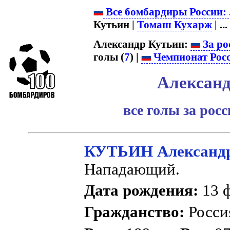
Все бомбардиры России:
Кутьин |
Томаш Кухарж
| ...
Александр Кутьин:
За ро
голы (
7
) |
Чемпионат Рос
Александ
все голы за рос
КУТЬИН Александр
Нападающий.
Дата рождения:
13 ф
Гражданство:
Росс