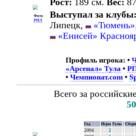
Рост:
189 см.
Вес:
87
Выступал за клубы
Фото
РПЛ
Липецк,
«Тюмень»
«Енисей» Красноя
Профиль игрока:
•
Ч
«Арсенал» Тула
•
Р
•
Чемпионат.com
•
S
Всего за российски
5
Год
Игры
Голы
Сборн
2004
2