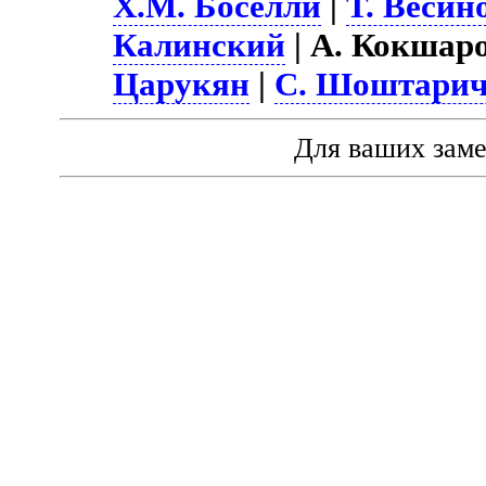
Х.М. Боселли
|
Т. Весин
Калинский
| А. Кокшаро
Царукян
|
С. Шоштарич
Для ваших зам