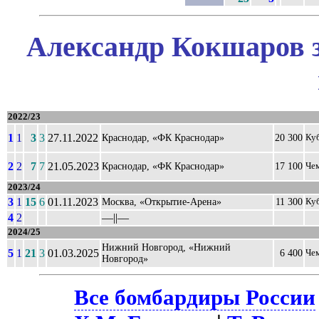
Александр Кокшаров з
2022/23
1
1
3
3
27.11.2022
Краснодар, «ФК Краснодар»
20 300
Ку
2
2
7
7
21.05.2023
Краснодар, «ФК Краснодар»
17 100
Че
2023/24
3
1
15
6
01.11.2023
Москва, «Открытие-Арена»
11 300
Ку
4
2
––||––
2024/25
Нижний Новгород, «Нижний
5
1
21
3
01.03.2025
6 400
Че
Новгород»
Все бомбардиры России