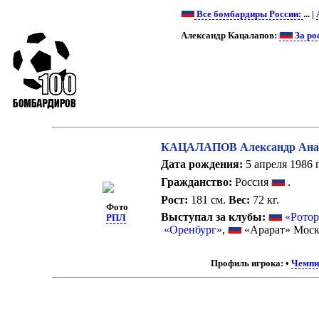
Все бомбардиры России:
... |
Александр Кацалапов:
За ро
КАЦАЛАПОВ Александр Ана
Дата рождения:
5 апреля 1986 г
Гражданство:
Россия
.
Рост:
181 см.
Вес:
72 кг.
Фото
Выступал за клубы:
«Ротор
РПЛ
«Оренбург»
,
«Арарат» Моск
Профиль игрока:
•
Чемпи