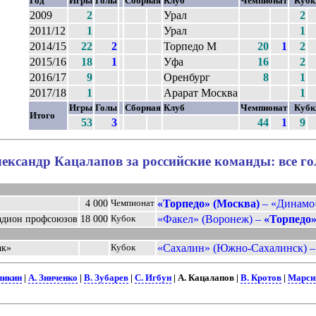
Год
Игры
Голы
Сборная
Клуб
Чемпионат
Куб
2009
2
Урал
2
2011/12
1
Урал
1
2014/15
22
2
Торпедо М
20
1
2
2015/16
18
1
Уфа
16
2
2016/17
9
Оренбург
8
1
2017/18
1
Арарат Москва
1
Игры
Голы
Сборная
Клуб
Чемпионат
Куб
Итого
53
3
44
1
9
ександр Кацалапов за российские команды: все г
«Торпедо» (Москва)
– «Динамо»
4 000
Чемпионат
«Факел» (Воронеж) –
«Торпедо»
адион профсоюзов
18 000
Кубок
«Сахалин» (Южно-Сахалинск) 
ак»
Кубок
ликин
|
А. Зинченко
|
В. Зубарев
|
С. Игбун
| А. Кацалапов |
В. Кротов
|
Марси