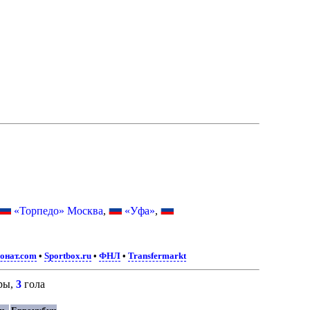
«Торпедо» Москва
,
«Уфа»
,
онат.com
•
Sportbox.ru
•
ФНЛ
•
Transfermarkt
ры,
3
гола