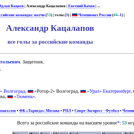
Адлан Кацаев
| Александр Кацалапов |
Евгений Качан
| ...
ссийские команды: матчи
(
53
) | голы (
3
) |
Чемпионат России
(
44
–
1
) |
Александр Кацалапов
все голы за российские команды
тольевич
. Защитник.
.
» Волгоград
,
«Ротор-2» Волгоград,
«Урал» Екатеринбург
,
ва,
«Тюмень»
.
онат.com
•
ФК «Торпедо» Москва
•
РПЛ
•
Спорт-Экспресс - Футбол
•
Чемпи
Всего за российские команды на высшем уровне
*
:
53
иг