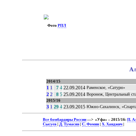
Фото
РПЛ
Ал
2014/15
1
1
7
4
22.09.2014
Раменское, «Сатурн»
2
2
8
5
25.09.2014
Воронеж, Центральный ст
2015/16
3
1
29
4
23.09.2015
Южно-Сахалинск, «Спарт
Все бомбардиры России
—> «Уфа» – 2015/16:
П. А
Сысуев
|
Д. Тумасян
|
С. Фомин
|
Х. Ханджич
|