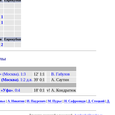
ки
Еврокубки
1
1
ки
Еврокубки
2
олы
 (Москва). 1:3
12'
1:1
В. Габулов
 (Москва)
. 1:2 д.в.
39'
0:1
А. Саутин
–
«Уфа»
. 0:4
18'
0:1
v!
А. Кондратюк
ньо
|
А. Никитин
|
И. Пауревич
|
М. Пурье
|
Н. Сафрониди
|
Д. Стоцкий
|
Д.