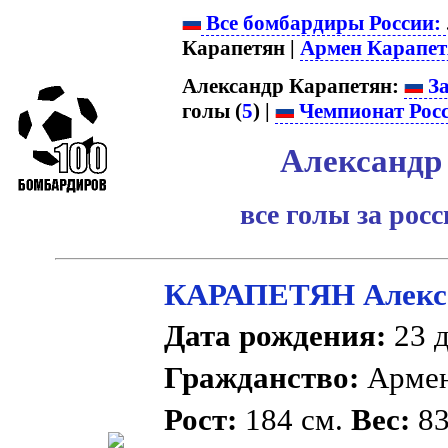
Все бомбардиры России:
Карапетян |
Армен Карапет
Александр Карапетян:
За
голы (
5
) |
Чемпионат Рос
Александр
все голы за рос
КАРАПЕТЯН Алекс
Дата рождения:
23 д
Гражданство:
Арме
Рост:
184 см.
Вес:
83