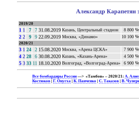
Александр Карапетян з
2019/20
1
1
7
7
31.08.2019
Казань, Центральный стадион
8 800
Ч
2
2
9
9
22.09.2019
Москва, «Динамо»
10 100
Ч
2020/21
3
1
24
2
15.08.2020
Москва, «Арена ЦСКА»
7 900
Ч
4
2
28
6
30.08.2020
Казань, «Казань-Арена»
4 500
Ч
5
3
33
11
18.10.2020
Волгоград, «Волгоград-Арена»
6 900
Ч
Все бомбардиры России
—> «Тамбов» – 2020/21:
А. Алие
Костюков
|
Г. Онугха
|
К. Панченко
|
С. Таказов
|
В. Чупер