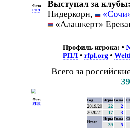
Выступал за клубы
Фото
РПЛ
Нидеркорн,
«Сочи
«Алашкерт» Ерева
Профиль игрока:
•
N
РПЛ
•
rfpl.org
•
Welt
Всего за российски
3
Фото
Год
Игры
Голы
С
РПЛ
2019/20
22
2
2020/21
17
3
Игры
Голы
С
Итого
39
5