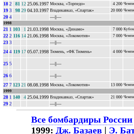
18
2
81
12
25.06.1997
Москва, «Торпедо»
4 200
Чемпи
19
3
98
29
04.10.1997
Владикавказ, «Спартак»
20 000
Чемпи
20
4
––||––
1998
21
1
103
1
21.03.1998
Москва, «Динамо»
7 000
Кубок
22
2
116
14
21.06.1998
Москва, «Локомотив»
7 000
Чемпи
23
3
––||––
24
4
119
17
05.07.1998
Тюмень, «ФК Тюмень»
4 000
Чемпи
25
5
––||––
26
6
––||––
27
7
123
21
08.08.1998
Москва, «Локомотив»
13 000
Чемпи
1999
28
1
140
4
25.04.1999
Владикавказ, «Спартак»
21 000
Чемпи
29
2
––||––
Все бомбардиры России
1999:
Дж. Базаев
|
Э. Ба