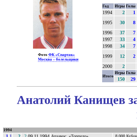
Год
Игры
Голы
1994
2
1
1995
30
8
1996
37
7
1997
33
4
1998
34
7
Фото
ФК «Спартак»
1999
12
2
Москва – болельщики
2000
2
Игры
Голы
Итого
150
29
Анатолий Канищев за
1994
1
1
2
2
09.11.1994
Арзамас, «Торпедо»
8 000
Кубок