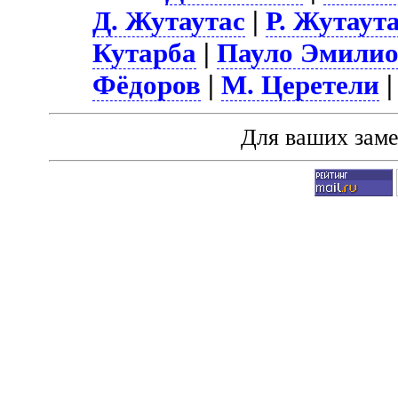
Д. Жутаутас
|
Р. Жутаут
Кутарба
|
Пауло Эмили
Фёдоров
|
М. Церетели
Для ваших зам