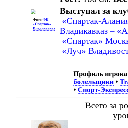
Выступал за клу
«Спартак-Алания
Фото
ФК
«Спартак»
Владикавказ – «А
Владикавказ
«Спартак» Моск
«Луч» Владивос
Профиль игрока
болельщики
•
Tr
•
Спорт-Экспресс
Всего за р
уро