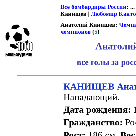
Все бомбардиры России
: ...
Канищев |
Любомир Канто
Анатолий Канищев:
Чемпи
чемпионов
(
5
)
Анатоли
все голы за ро
КАНИЩЕВ Анато
Нападающий.
Дата рождения:
1
Гражданство:
Ро
Рост:
186 см.
Вес