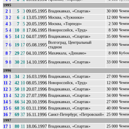
1995
2
1
5
3
09.05.1995
Владикавказ, «Спартак»
30 000
Чемпи
3
2
6
4
13.05.1995
Москва, «Лужники»
12 000
Чемпи
4
3
7
5
20.05.1995
Москва, «Торпедо»
2 500
Чемпи
5
4
10
8
17.06.1995
Новороссийск, «Труд»
8 500
Чемпи
6
5
14
12
04.07.1995
Владикавказ, «Спартак»
35 000
Чемпи
Волгоград, Центральный
7
6
19
17
05.08.1995
28 000
Чемпи
стадион
8
7
29
27
04.10.1995
Махачкала, «Динамо»
8 000
Кубок
9
8
30
28
14.10.1995
Владикавказ, «Спартак»
33 000
Чемпи
1996
10
1
34
2
16.03.1996
Владикавказ, «Спартак»
27 000
Чемпи
11
2
42
10
08.05.1996
Новороссийск, «Труд»
12 000
Чемпи
12
3
50
18
20.07.1996
Владикавказ, «Спартак»
30 000
Чемпи
13
4
52
20
27.07.1996
Владикавказ, «Спартак»
34 000
Чемпи
14
5
66
34
20.10.1996
Владикавказ, «Спартак»
27 000
Чемпи
15
6
68
36
03.11.1996
Владикавказ, «Спартак»
40 000
Чемпи
16
7
69
37
16.11.1996
Санкт-Петербург, «Петровский»
25 000
Чемпи
1997
17
1
80
11
18.06.1997
Владикавказ, «Спартак»
25 000
Чемпи