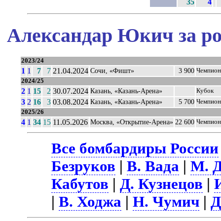
35
4
Александар Юкич за ро
2023/24
1
1
7
7
21.04.2024
Сочи, «Фишт»
3 900
Чемпион
2024/25
2
1
15
2
30.07.2024
Казань, «Казань-Арена»
Кубок
3
2
16
3
03.08.2024
Казань, «Казань-Арена»
5 700
Чемпион
2025/26
4
1
34
15
11.05.2026
Москва, «Открытие-Арена»
22 600
Чемпион
Все бомбардиры России
Безруков
|
В. Вада
|
М. 
Кабутов
|
Д. Кузнецов
|
|
В. Ходжа
|
Н. Чумич
|
Д