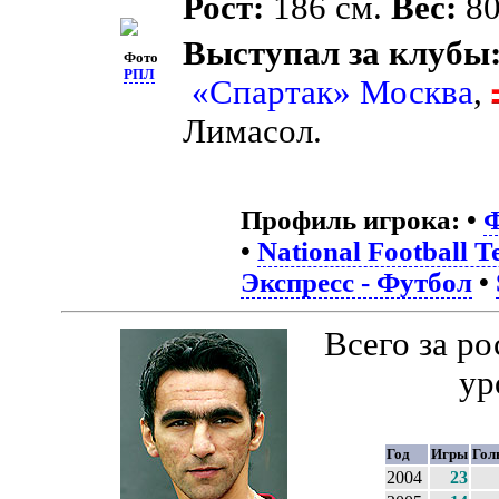
Рост:
186 см.
Вес:
80
Выступал за клубы
Фото
РПЛ
«Спартак» Москва
,
Лимасол.
Профиль игрока:
•
Ф
•
National Football 
Экспресс - Футбол
•
Всего за р
ур
Год
Игры
Гол
2004
23