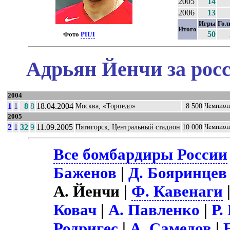
2005
14
2006
13
Игры
Гол
Итого
50
Фото
РПЛ
Адрьян Йенчи за рос
2004
1
1
8
8
18.04.2004
Москва, «Торпедо»
8 500
Чемпион
2005
2
1
32
9
11.09.2005
Пятигорск, Центральный стадион
10 000
Чемпион
Все бомбардиры России
Баженов
|
Д. Бояринцев
А. Йенчи |
Ф. Кавенаги
Ковач
|
А. Павленко
|
Р.
Родригес
|
А. Самедов
|