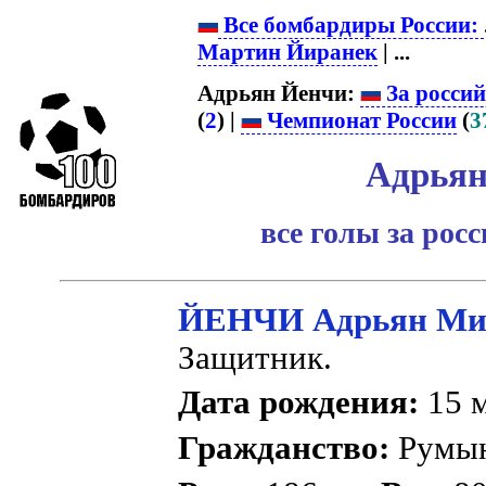
Все бомбардиры России:
Мартин Йиранек
| ...
Адрьян Йенчи:
За россий
(
2
) |
Чемпионат России
(
3
Адрьян
все голы за рос
ЙЕНЧИ Адрьян Ми
Защитник.
Дата рождения:
15 м
Гражданство:
Румы