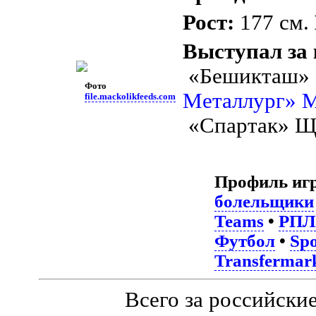
Рост:
177 см.
Выступал за
«Бешикташ» 
Фото
Металлург» 
file.mackolikfeeds.com
«Спартак» Щ
Профиль иг
болельщики
Teams
•
РПЛ
Футбол
•
Spo
Transfermar
Всего за российски