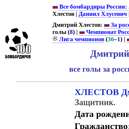
Все бомбардиры России:
Хлестов |
Даниил Хлусевич
|
Дмитрий Хлестов:
За рос
голы (
8
) |
Чемпионат Рос
Лига чемпионов
(
36
–
1
) |
Дмитрий
все голы за рос
ХЛЕСТОВ Дм
Защитник.
Дата рожден
Гражданство