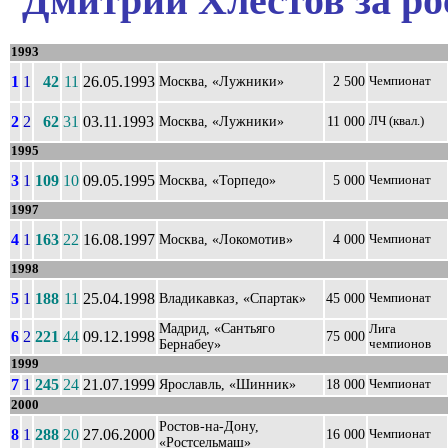
Дмитрий Хлестов за ро
1993
1
1
42
11
26.05.1993
Москва, «Лужники»
2 500
Чемпионат
2
2
62
31
03.11.1993
Москва, «Лужники»
11 000
ЛЧ (квал.)
1995
3
1
109
10
09.05.1995
Москва, «Торпедо»
5 000
Чемпионат
1997
4
1
163
22
16.08.1997
Москва, «Локомотив»
4 000
Чемпионат
1998
5
1
188
11
25.04.1998
Владикавказ, «Спартак»
45 000
Чемпионат
Мадрид, «Сантьяго
Лига
6
2
221
44
09.12.1998
75 000
Бернабеу»
чемпионов
1999
7
1
245
24
21.07.1999
Ярославль, «Шинник»
18 000
Чемпионат
2000
Ростов-на-Дону,
8
1
288
20
27.06.2000
16 000
Чемпионат
«Ростсельмаш»