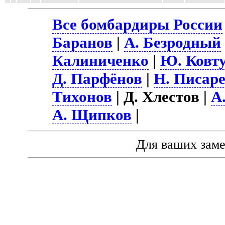
Все бомбардиры России
Баранов
|
А. Безродный
Калиниченко
|
Ю. Ковт
Д. Парфёнов
|
Н. Писар
Тихонов
| Д. Хлестов |
А
А. Щипков
|
Для ваших зам