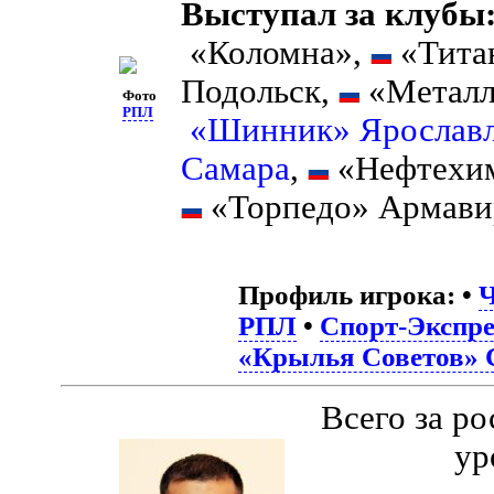
Выступал за клубы
«Коломна»,
«Тита
Подольск,
«Металл
Фото
РПЛ
«Шинник» Ярослав
Самара
,
«Нефтехи
«Торпедо» Армави
Профиль игрока:
•
Ч
РПЛ
•
Спорт-Экспре
«Крылья Советов» 
Всего за р
ур