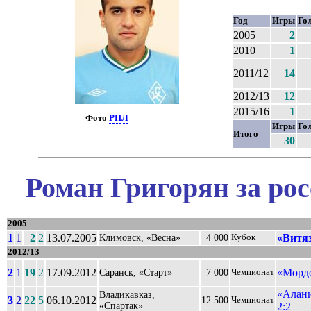
Год
Игры
Го
2005
2
2010
1
2011/12
14
2012/13
12
2015/16
1
Фото
РПЛ
Игры
Го
Итого
30
Роман Григорян за ро
2005
1
1
2
2
13.07.2005
«Витяз
Климовск, «Весна»
4 000
Кубок
2012/13
2
1
19
2
17.09.2012
«Мордо
Саранск, «Старт»
7 000
Чемпионат
«Алани
Владикавказ,
3
2
22
5
06.10.2012
12 500
Чемпионат
«Спартак»
2:2