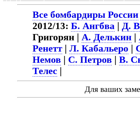
Все бомбардиры России
2012/13:
Б. Ангбва
|
Д. 
Григорян |
А. Делькин
|
Ренетт
|
Л. Кабальеро
|
Немов
|
С. Петров
|
В. С
Телес
|
Для ваших зам