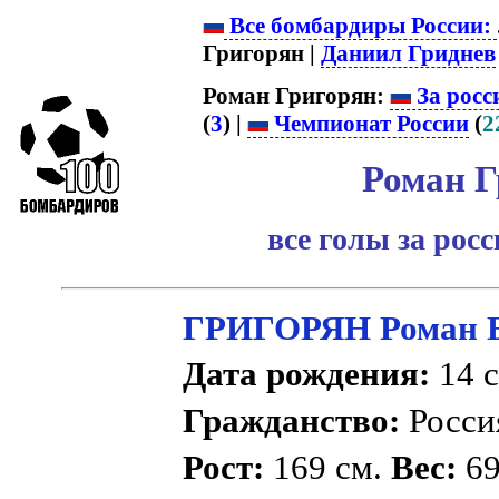
Все бомбардиры России:
Григорян |
Даниил Гриднев
Роман Григорян:
За росс
(
3
) |
Чемпионат России
(
2
Роман Г
все голы за рос
ГРИГОРЯН Роман Б
Дата рождения:
14 с
Гражданство:
Росс
Рост:
169 см.
Вес:
69