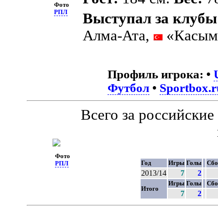
Фото
РПЛ
Выступал за клубы
Алма-Ата,
«Касым
Профиль игрока:
•
Футбол
•
Sportbox.r
Всего за российски
Фото
Год
Игры
Голы
Сбо
РПЛ
2013/14
7
2
Игры
Голы
Сбо
Итого
7
2