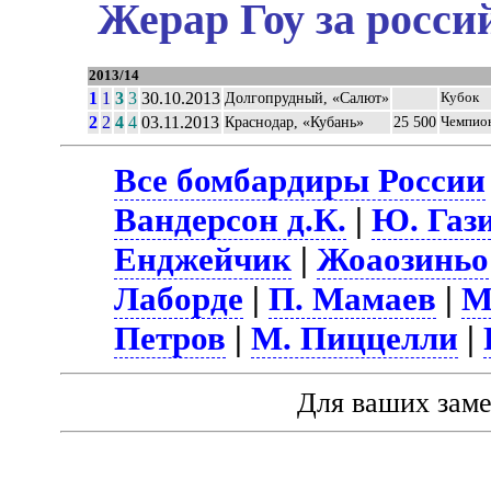
Жерар Гоу за росси
2013/14
1
1
3
3
30.10.2013
Долгопрудный, «Салют»
Кубок
2
2
4
4
03.11.2013
Краснодар, «Кубань»
25 500
Чемпио
Все бомбардиры России
Вандерсон д.К.
|
Ю. Газ
Енджейчик
|
Жоаозиньо
Лаборде
|
П. Мамаев
|
М
Петров
|
М. Пиццелли
|
Для ваших зам