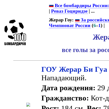
Все бомбардиры России
|
Реваз Гоциридзе
| ...
Жерар Гоу:
За российск
Чемпионат России
(
6
–
1
) |
Жер
все голы за ро
ГОУ Жерар Би Гуа
Нападающий.
Дата рождения:
29 д
Гражданство:
Кот-д
Рост:
184 см.
Вес:
78