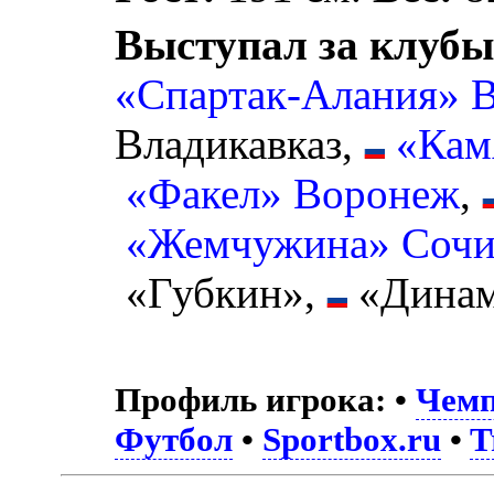
Выступал за клубы
«Спартак-Алания» В
Владикавказ,
«Кам
«Факел» Воронеж
,
«Жемчужина» Соч
«Губкин»,
«Динам
Профиль игрока:
•
Чемп
Футбол
•
Sportbox.ru
•
T