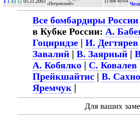
1
1
15
12
05.11.2003
12 000
Кубок
«Петровский»
Чел
Все бомбардиры России
в Кубке России:
А. Бабе
Гоциридзе
|
И. Дегтярев
Завалий
|
В. Заярный
|
В
А. Кобялко
|
С. Ковалев
Прейкшайтис
|
В. Сахн
Яремчук
|
Для ваших зам