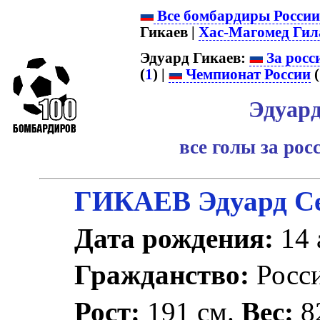
Все бомбардиры Росси
Гикаев |
Хас-Магомед Гил
Эдуард Гикаев:
За росс
(
1
) |
Чемпионат России
(
Эдуард
все голы за ро
ГИКАЕВ Эдуард Се
Дата рождения:
14 
Гражданство:
Росс
Рост:
191 см.
Вес:
82