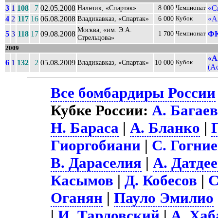
3
1
108
7
02.05.2008
«С
Нальчик, «Спартак»
8 000
Чемпионат
4
2
117
16
06.08.2008
«А
Владикавказ, «Спартак»
6 000
Кубок
Москва, «им. Э.А.
5
3
118
17
09.08.2008
ФК
1 700
Чемпионат
Стрельцова»
2009
«А
6
1
132
2
05.08.2009
Владикавказ, «Спартак»
10 000
Кубок
(Ас
Все бомбардиры России
Кубке России:
А. Багае
Н. Бараса
|
А. Бланко
|
Гиоргобиани
|
С. Гогни
В. Дараселия
|
А. Датде
Касымов
|
Д. Кобесов
|
С
Оганян
|
Пауло Эмилио
|
И. Тарловский
|
А. Хаб