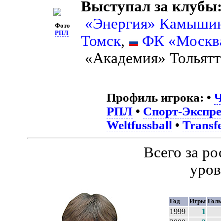
Выступал за клубы
«Энергия» Камыши
Фото
РПЛ
Томск
,
ФК «Москв
«Академия» Тольятт
Профиль игрока:
•
Ч
РПЛ
•
Спорт-Экспре
Weltfussball
•
Transf
Всего за р
уров
Год
Игры
Гол
1999
1