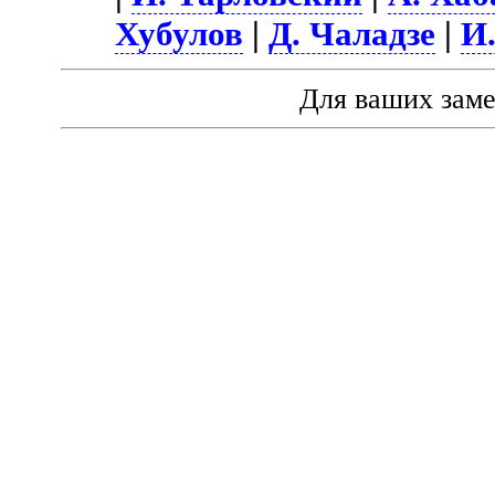
Хубулов
|
Д. Чаладзе
|
И
Для ваших зам