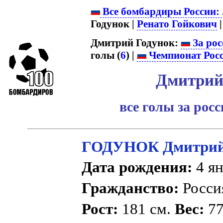
Все бомбардиры России:
Годунок |
Ренато Гойкович
| 
Дмитрий Годунок:
За рос
голы (
6
) |
Чемпионат Рос
Дмитрий
все голы за рос
ГОДУНОК Дмитрий
Дата рождения:
4 ян
Гражданство:
Росс
Рост:
181 см.
Вес:
77