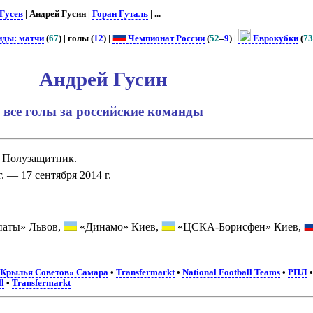
 Гусев
| Андрей Гусин |
Горан Гуталь
| ...
нды: матчи
(
67
) | голы (
12
) |
Чемпионат России
(
52
–
9
) |
Еврокубки
(
7
Андрей Гусин
все голы за российские команды
. Полузащитник.
. — 17 сентября 2014 г.
аты» Львов,
«Динамо» Киев,
«ЦСКА-Борисфен» Киев,
Крылья Советов» Самара
•
Transfermarkt
•
National Football Teams
•
РПЛ
l
•
Transfermarkt