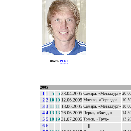
Фото
РПЛ
2005
1
1
5
5
23.04.2005
Самара, «Металлург»
20 0
2
2
10
10
12.06.2005
Москва, «Торпедо»
10 5
3
3
11
11
18.06.2005
Самара, «Металлург»
18 0
4
4
13
13
26.06.2005
Пермь, «Звезда»
14 5
5
5
19
19
31.07.2005
Томск, «Труд»
13 2
6
6
––||––