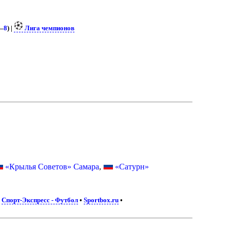
3
–
8
) |
Лига чемпионов
«Крылья Советов» Самара
,
«Сатурн»
•
Спорт-Экспресс - Футбол
•
Sportbox.ru
•