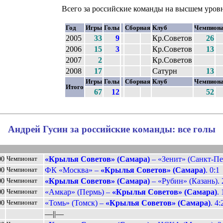
Всего за российские команды на высшем уров
Год
Игры
Голы
Сборная
Клуб
Чемпион
2005
33
9
Кр.Советов
26
2006
15
3
Кр.Советов
13
2007
2
Кр.Советов
2008
17
Сатурн
13
Игры
Голы
Сборная
Клуб
Чемпион
Итого
67
12
52
Андрей Гусин за российские команды: все голы
«Крылья Советов» (Самара)
– «Зенит» (Санкт-Пет
00
Чемпионат
ФК «Москва» –
«Крылья Советов» (Самара)
. 0:1
00
Чемпионат
«Крылья Советов» (Самара)
– «Рубин» (Казань). 
00
Чемпионат
«Амкар» (Пермь) –
«Крылья Советов» (Самара)
. 
00
Чемпионат
«Томь» (Томск) –
«Крылья Советов» (Самара)
. 4:
00
Чемпионат
––||––