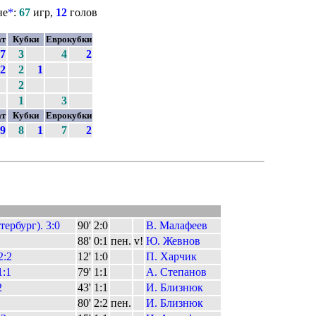
не
*
:
67
игр,
12
голов
ат
Кубки
Еврокубки
7
3
4
2
2
2
1
2
1
3
ат
Кубки
Еврокубки
9
8
1
7
2
ербург). 3:0
90'
2:0
В. Малафеев
88'
0:1
пен.
v!
Ю. Жевнов
2:2
12'
1:0
П. Харчик
1:1
79'
1:1
А. Степанов
2
43'
1:1
И. Близнюк
80'
2:2
пен.
И. Близнюк