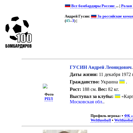
Все бомбардиры России:
... |
Ролан
Андрей Гусин:
За российские кома
(
45
–
3
) |
ГУСИН Андрей Леонидович
Даты жизни:
11 декабря 1972 г
Гражданство:
Украина
.
Рост:
188 см.
Вес:
82 кг.
Фото
Выступал за клубы:
«Карп
РПЛ
Московская обл.
.
Профиль игрока:
•
ФК «
Weltfussball
•
Weltfussbal