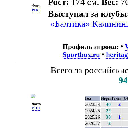
Рост:
174 см.
Вес:
70
Фото
РПЛ
Выступал за клубы
«Балтика» Калинин
Профиль игрока:
•
Sportbox.ru
•
heritag
Всего за российски
94
Год
Игры
Голы
Сб
Фото
2023/24
40
2
РПЛ
2024/25
22
2025/26
30
1
2026/27
2