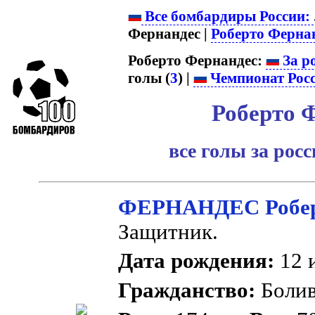
Все бомбардиры России:
Фернандес |
Роберто Ферна
Роберто Фернандес:
За р
голы (
3
) |
Чемпионат Рос
Роберто 
все голы за рос
ФЕРНАНДЕС Робе
Защитник.
Дата рождения:
12 и
Гражданство:
Боли