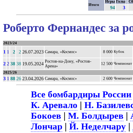
Игры
Голы
Сб
Итого
94
3
Роберто Фернандес за р
2023/24
1
1
2
2
26.07.2023
Самара, «Космос»
8 000
Кубок
Ростов-на-Дону, «Ростов-
2
2
38
38
19.05.2024
12 500
Чемпионат
Арена»
2025/26
3
1
88
26
23.04.2026
Самара, «Космос»
2 600
Чемпионат
Все бомбардиры России
К. Аревало
|
Н. Базилев
Бокоев
|
М. Болдырев
|
Лончар
|
Й. Неделчару
|