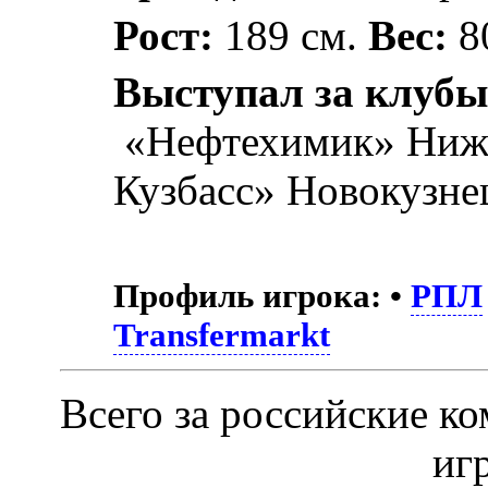
Рост:
189 см.
Вес:
80
Выступал за клубы
«Нефтехимик» Ниж
Кузбасс» Новокузне
Профиль игрока:
•
РПЛ
Transfermarkt
Всего за российские к
иг