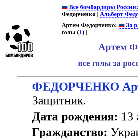
Все бомбардиры России
Федорченко |
Альберт Фед
Артем Федорченко:
За р
голы (
1
) |
Артем Ф
все голы за ро
ФЕДОРЧЕНКО Арт
Защитник.
Дата рождения:
13 
Гражданство:
Укра