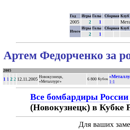
Год
Игры
Голы
Сборная
Клуб
2005
2
1
Мета
Игры
Голы
Сборная
Клуб
Итого
2
1
Артем Федорченко за р
2005
«Металлу
Новокузнецк,
1
1
2
2
12.11.2005
6 800
Кубок
«Металлург»
1:1
Все бомбардиры России
(Новокузнецк) в Кубке 
Для ваших зам