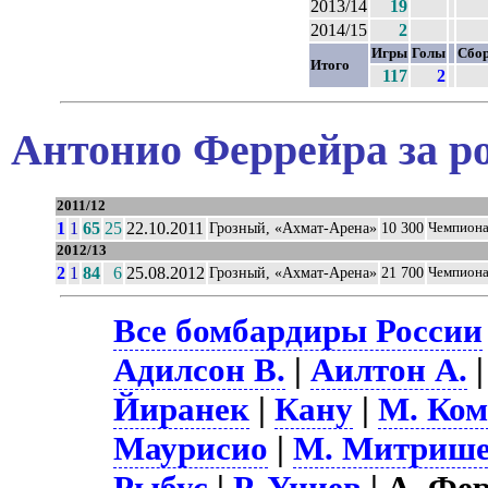
2013/14
19
2014/15
2
Игры
Голы
Сбо
Итого
117
2
Антонио Феррейра за р
2011/12
1
1
65
25
22.10.2011
Грозный, «Ахмат-Арена»
10 300
Чемпиона
2012/13
2
1
84
6
25.08.2012
Грозный, «Ахмат-Арена»
21 700
Чемпиона
Все бомбардиры России
Адилсон В.
|
Аилтон А.
Йиранек
|
Кану
|
М. Ком
Маурисио
|
М. Митриш
Рыбус
|
Р. Уциев
| А. Фер