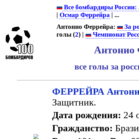
Все бомбардиры России:
|
Осмар Феррейра
| ...
Антонио Феррейра:
За р
голы (
2
) |
Чемпионат Рос
Антонио 
все голы за рос
ФЕРРЕЙРА Антон
Защитник.
Дата рождения:
24 о
Гражданство:
Браз