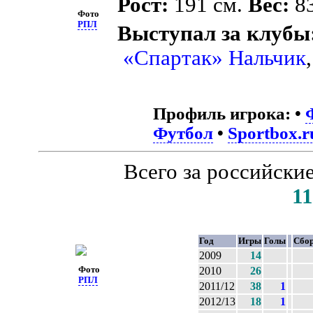
Рост:
191 см.
Вес:
83
Фото
РПЛ
Выступал за клубы
«Спартак» Нальчик
Профиль игрока:
•
Футбол
•
Sportbox.r
Всего за российски
1
Год
Игры
Голы
Сбо
2009
14
Фото
2010
26
РПЛ
2011/12
38
1
2012/13
18
1