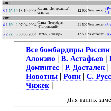
2003
«Ру
Казань, Центральный
3
1
65
16
18.10.2003
12 000
Чемпионат
стадион
3:1
2004
Санкт-Петербург,
4
1
69
2
07.04.2004
«Зе
21 500
Чемпионат
«Петровский»
5
2
72
5
30.08.2004
«Ам
Пермь, «Звезда»
12 500
Чемпионат
Все бомбардиры России
Алоизио
|
В. Астафьев
|
Домингес
|
Р. Досталек
|
Новотны
|
Рони
|
С. Рус
Чижек
|
Для ваших зам