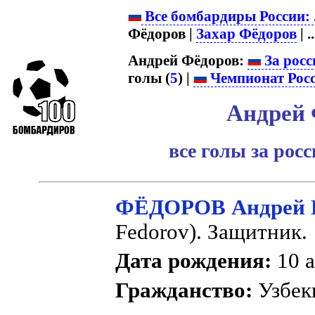
Все бомбардиры России:
Фёдоров |
Захар Фёдоров
| ..
Андрей Фёдоров:
За росс
голы (
5
) |
Чемпионат Рос
Андрей 
все голы за рос
ФЁДОРОВ Андрей 
Fedorov). Защитник.
Дата рождения:
10 а
Гражданство:
Узбек
.