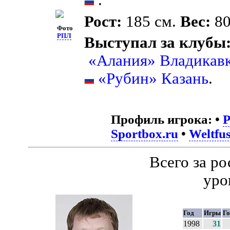
Рост:
185 см.
Вес:
80
Фото
РПЛ
Выступал за клубы
«Алания» Владикав
«Рубин» Казань
.
Профиль игрока:
•
Sportbox.ru
•
Weltfus
Всего за р
уро
Год
Игры
Г
1998
31