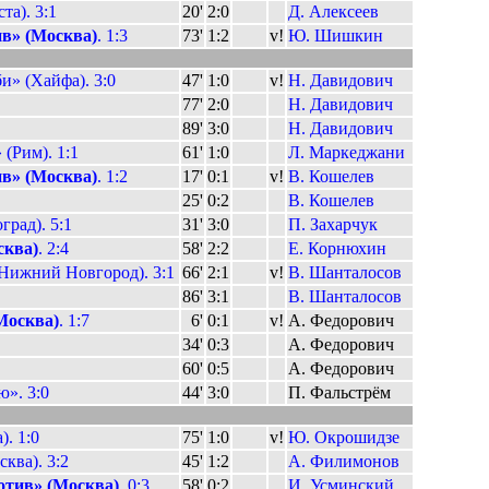
та). 3:1
20'
2:0
Д. Алексеев
в» (Москва)
. 1:3
73'
1:2
v!
Ю. Шишкин
» (Хайфа). 3:0
47'
1:0
v!
Н. Давидович
77'
2:0
Н. Давидович
89'
3:0
Н. Давидович
(Рим). 1:1
61'
1:0
Л. Маркеджани
в» (Москва)
. 1:2
17'
0:1
v!
В. Кошелев
25'
0:2
В. Кошелев
град). 5:1
31'
3:0
П. Захарчук
сква)
. 2:4
58'
2:2
Е. Корнюхин
Нижний Новгород). 3:1
66'
2:1
v!
В. Шанталосов
86'
3:1
В. Шанталосов
Москва)
. 1:7
6'
0:1
v!
А. Федорович
34'
0:3
А. Федорович
60'
0:5
А. Федорович
». 3:0
44'
3:0
П. Фальстрём
. 1:0
75'
1:0
v!
Ю. Окрошидзе
ква). 3:2
45'
1:2
А. Филимонов
тив» (Москва)
. 0:3
58'
0:2
И. Усминский