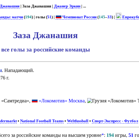
 Джанашия
| Заза Джанашия |
Джанер Эркин
| ...
манды: матчи
(
194
) | голы (
51
) |
Чемпионат России
(
145
–
33
) |
Еврокуб
Заза Джанашия
все голы за российские команды
ч
. Нападающий.
76 г.
«Самтредиа»,
«Локомотив» Москва
,
«Локомотив» 
sfermarkt
•
National Football Teams
•
Weltfussball
•
Спорт-Экспресс - Футбол
сего за российские команды на высшем уровне
*
:
194
игры,
51
го