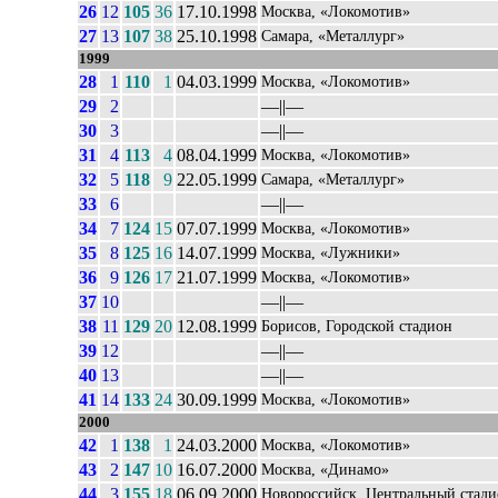
26
12
105
36
17.10.1998
Москва, «Локомотив»
27
13
107
38
25.10.1998
Самара, «Металлург»
1999
28
1
110
1
04.03.1999
Москва, «Локомотив»
29
2
––||––
30
3
––||––
31
4
113
4
08.04.1999
Москва, «Локомотив»
32
5
118
9
22.05.1999
Самара, «Металлург»
33
6
––||––
34
7
124
15
07.07.1999
Москва, «Локомотив»
35
8
125
16
14.07.1999
Москва, «Лужники»
36
9
126
17
21.07.1999
Москва, «Локомотив»
37
10
––||––
38
11
129
20
12.08.1999
Борисов, Городской стадион
39
12
––||––
40
13
––||––
41
14
133
24
30.09.1999
Москва, «Локомотив»
2000
42
1
138
1
24.03.2000
Москва, «Локомотив»
43
2
147
10
16.07.2000
Москва, «Динамо»
44
3
155
18
06.09.2000
Новороссийск, Центральный стад