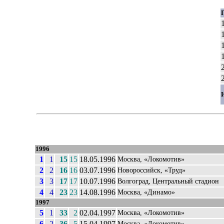
1996
1
1
15
15
18.05.1996
Москва, «Локомотив»
2
2
16
16
03.07.1996
Новороссийск, «Труд»
3
3
17
17
10.07.1996
Волгоград, Центральный стадион
4
4
23
23
14.08.1996
Москва, «Динамо»
1997
5
1
33
2
02.04.1997
Москва, «Локомотив»
6
2
36
5
15.04.1997
Москва, «Локомотив»