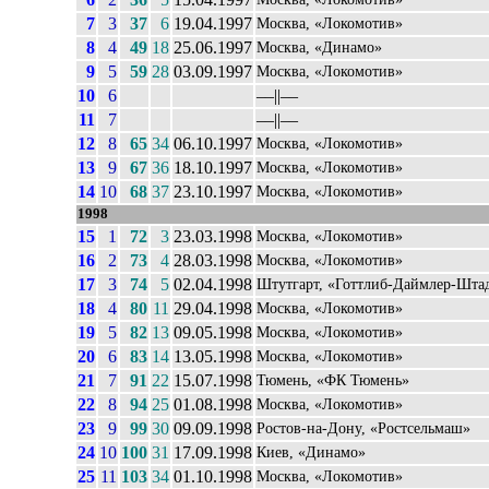
7
3
37
6
19.04.1997
Москва, «Локомотив»
8
4
49
18
25.06.1997
Москва, «Динамо»
9
5
59
28
03.09.1997
Москва, «Локомотив»
10
6
––||––
11
7
––||––
12
8
65
34
06.10.1997
Москва, «Локомотив»
13
9
67
36
18.10.1997
Москва, «Локомотив»
14
10
68
37
23.10.1997
Москва, «Локомотив»
1998
15
1
72
3
23.03.1998
Москва, «Локомотив»
16
2
73
4
28.03.1998
Москва, «Локомотив»
17
3
74
5
02.04.1998
Штутгарт, «Готтлиб-Даймлер-Шта
18
4
80
11
29.04.1998
Москва, «Локомотив»
19
5
82
13
09.05.1998
Москва, «Локомотив»
20
6
83
14
13.05.1998
Москва, «Локомотив»
21
7
91
22
15.07.1998
Тюмень, «ФК Тюмень»
22
8
94
25
01.08.1998
Москва, «Локомотив»
23
9
99
30
09.09.1998
Ростов-на-Дону, «Ростсельмаш»
24
10
100
31
17.09.1998
Киев, «Динамо»
25
11
103
34
01.10.1998
Москва, «Локомотив»