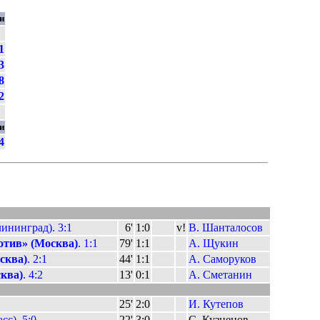
и
1
3
8
2
и
4
ининград). 3:1
6'
1:0
v!
В. Шанталосов
тив» (Москва)
. 1:1
79'
1:1
А. Щукин
сква)
. 2:1
44'
1:1
А. Саморуков
ква)
. 4:2
13'
0:1
А. Сметанин
25'
2:0
И. Кутепов
с). 5:0
22'
3:0
С. Кузнецов