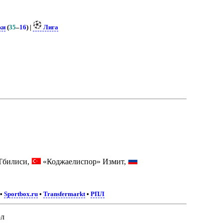
ки
(
35
–
16
) |
Лига
Тбилиси,
«Коджаелиспор» Измит,
•
Sportbox.ru
•
Transfermarkt
•
РПЛ
л