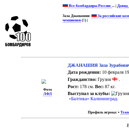
Все бомбардиры России:
... |
Давид
Заза Джанашия:
За российские ко
чемпионов
(
1
) |
ДЖАНАШИЯ Заза Зурабови
Дата рождения:
10 февраля 19
Гражданство:
Грузия
.
Рост:
178 см.
Вес:
87 кг.
Фото
Выступал за клубы:
ЛФЛ
«Балтика» Калининград
.
Профиль игрока:
•
Tran
В