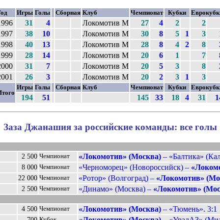
Год
Игры
Голы
Сборная
Клуб
Чемпионат
Кубки
Еврокубк
1996
31
4
Локомотив М
27
4
2
2
1997
38
10
Локомотив М
30
8
5
1
3
1998
40
13
Локомотив М
28
8
4
2
8
1999
28
14
Локомотив М
20
6
1
7
2000
31
7
Локомотив М
20
5
3
8
2001
26
3
Локомотив М
20
2
3
1
3
Игры
Голы
Сборная
Клуб
Чемпионат
Кубки
Еврокубк
Итого
194
51
145
33
18
4
31
1
Заза Джанашия за российские команды: все голы
«Локомотив» (Москва)
– «Балтика» (Кал
2 500
Чемпионат
«Черноморец» (Новороссийск) –
«Локомо
8 000
Чемпионат
«Ротор» (Волгоград) –
«Локомотив» (Мо
22 000
Чемпионат
«Динамо» (Москва) –
«Локомотив» (Мос
2 500
Чемпионат
«Локомотив» (Москва)
– «Тюмень». 3:1
4 500
Чемпионат
«Локомотив» (Москва)
– «УралАЗ» (Миас
700
Кубок