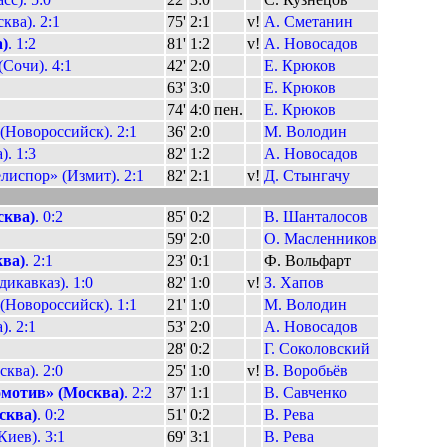
ва). 2:1
75'
2:1
v!
А. Сметанин
)
. 1:2
81'
1:2
v!
А. Новосадов
Сочи). 4:1
42'
2:0
Е. Крюков
63'
3:0
Е. Крюков
74'
4:0
пен.
Е. Крюков
(Новороссийск). 2:1
36'
2:0
М. Володин
. 1:3
82'
1:2
А. Новосадов
испор» (Измит). 2:1
82'
2:1
v!
Д. Стынгачу
сква)
. 0:2
85'
0:2
В. Шанталосов
59'
2:0
О. Масленников
ва)
. 2:1
23'
0:1
Ф. Вольфарт
икавказ). 1:0
82'
1:0
v!
З. Хапов
(Новороссийск). 1:1
21'
1:0
М. Володин
. 2:1
53'
2:0
А. Новосадов
28'
0:2
Г. Соколовский
ква). 2:0
25'
1:0
v!
В. Воробьёв
мотив» (Москва)
. 2:2
37'
1:1
В. Савченко
сква)
. 0:2
51'
0:2
В. Рева
иев). 3:1
69'
3:1
В. Рева