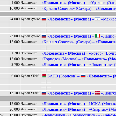
«Локомотив» (Москва)
– «Уралан» (Элис
4 000
Чемпионат
«Крылья Советов» (Самара) –
«Локомоти
16 000
Чемпионат
«Локомотив» (Москва)
–
«Маккаби
24 000
Кубок кубков
––||––
––||––
«Локомотив» (Москва)
–
«Лацио» 
23 000
Кубок кубков
«Крылья Советов» (Самара) –
«Локомоти
12 000
Чемпионат
––||––
«Локомотив» (Москва)
– «Ротор» (Волго
1 200
Чемпионат
«Торпедо» (Москва) –
«Локомотив» (Мо
12 000
Чемпионат
«Локомотив» (Москва)
– «Локомотив» (
2 700
Чемпионат
––||––
БАТЭ (Борисов) –
«Локомотив» (
6 000
Кубок УЕФА
––||––
––||––
«Локомотив» (Москва)
–
«Люнгбю
13 100
Кубок УЕФА
«Локомотив» (Москва)
– ЦСКА (Москва)
12 000
Чемпионат
«Локомотив» (Москва)
– «Спартак» (Мос
26 000
Чемпионат
«Черноморец» (Новороссийск) –
«Локомо
ион
13 000
Чемпионат