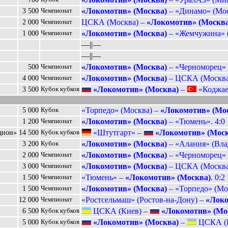
«Локомотив» (Москва)
– «Динамо» (Моск
3 500
Чемпионат
ЦСКА (Москва) –
«Локомотив» (Москва
2 000
Чемпионат
«Локомотив» (Москва)
– «Жемчужина» (
1 000
Чемпионат
––||––
––||––
«Локомотив» (Москва)
– «Черноморец» 
500
Чемпионат
«Локомотив» (Москва)
– ЦСКА (Москва)
4 000
Чемпионат
«Локомотив» (Москва)
–
«Коджаел
3 500
Кубок кубков
«Торпедо» (Москва) –
«Локомотив» (Мо
5 000
Кубок
«Локомотив» (Москва)
– «Тюмень». 4:0
1 200
Чемпионат
«Штутгарт» –
«Локомотив» (Моск
дион»
14 500
Кубок кубков
«Локомотив» (Москва)
– «Алания» (Влад
3 200
Кубок
«Локомотив» (Москва)
– «Черноморец» 
2 000
Чемпионат
«Локомотив» (Москва)
– ЦСКА (Москва)
3 000
Чемпионат
«Тюмень» –
«Локомотив» (Москва)
. 0:2
1 500
Чемпионат
«Локомотив» (Москва)
– «Торпедо» (Мос
1 500
Чемпионат
«Ростсельмаш» (Ростов-на-Дону) –
«Локо
12 000
Чемпионат
ЦСКА (Киев) –
«Локомотив» (Мо
6 500
Кубок кубков
«Локомотив» (Москва)
–
ЦСКА (К
5 000
Кубок кубков