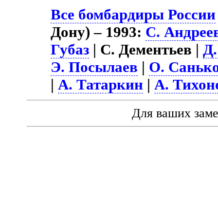
Все бомбардиры России
Дону) – 1993:
С. Андрее
Губаз
| С. Дементьев |
Д
Э. Посылаев
|
О. Саньк
|
А. Татаркин
|
А. Тихон
Для ваших зам