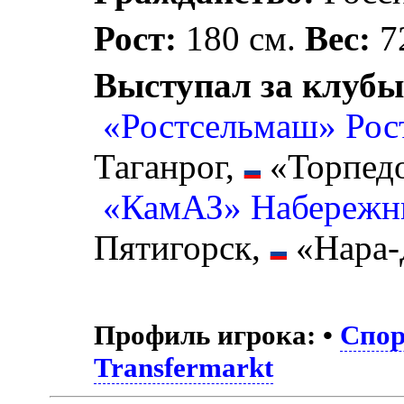
Рост:
180 см.
Вес:
72
Выступал за клубы
«Ростсельмаш» Рос
Таганрог,
«Торпед
«КамАЗ» Набережн
Пятигорск,
«Нара-
Профиль игрока:
•
Спор
Transfermarkt