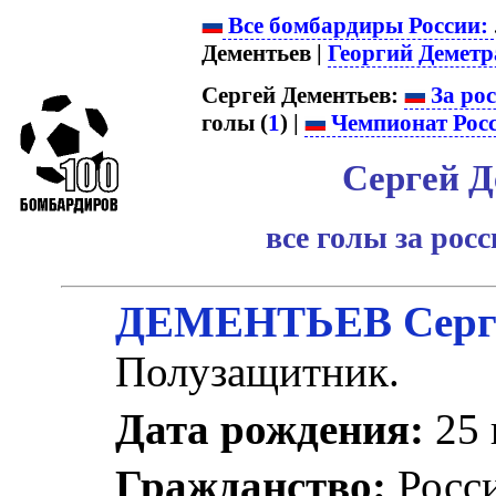
Все бомбардиры России:
Дементьев |
Георгий Деметр
Сергей Дементьев:
За ро
голы (
1
) |
Чемпионат Рос
Сергей Д
все голы за рос
ДЕМЕНТЬЕВ Серге
Полузащитник.
Дата рождения:
25 
Гражданство:
Росс