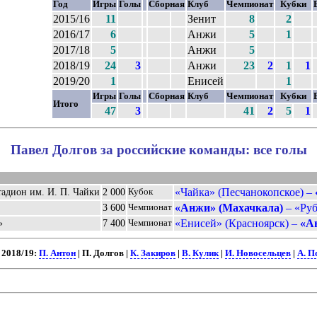
Год
Игры
Голы
Сборная
Клуб
Чемпионат
Кубки
2015/16
11
Зенит
8
2
2016/17
6
Анжи
5
1
2017/18
5
Анжи
5
2018/19
24
3
Анжи
23
2
1
1
2019/20
1
Енисей
1
Игры
Голы
Сборная
Клуб
Чемпионат
Кубки
Итого
47
3
41
2
5
1
Павел Долгов за российские команды: все голы
«Чайка» (Песчанокопское) –
тадион им. И. П. Чайки
2 000
Кубок
«Анжи» (Махачкала)
– «Руб
3 600
Чемпионат
«Енисей» (Красноярск) –
«А
»
7 400
Чемпионат
 2018/19:
П. Антон
| П. Долгов |
К. Закиров
|
В. Кулик
|
И. Новосельцев
|
А. П