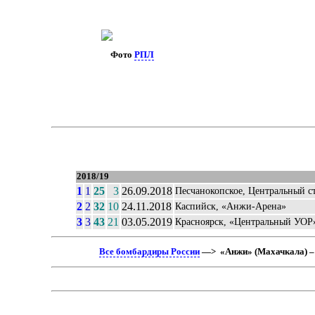
Фото
РПЛ
2018/19
1
1
25
3
26.09.2018
Песчанокопское, Центральный с
2
2
32
10
24.11.2018
Каспийск, «Анжи-Арена»
3
3
43
21
03.05.2019
Красноярск, «Центральный УОР
Все бомбардиры России
—> «Анжи» (Махачкала) –