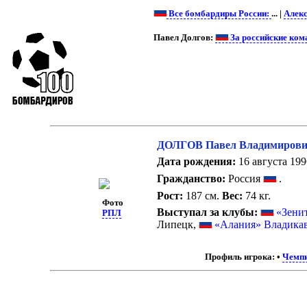
Все бомбардиры России:
... |
Алекс
Павел Долгов:
За российские ком
ДОЛГОВ Павел Владимиров
Дата рождения:
16 августа 1996
Гражданство:
Россия
.
Рост:
187 см.
Вес:
74 кг.
Фото
Выступал за клубы:
«Зени
РПЛ
Липецк,
«Алания» Владика
Профиль игрока:
•
Чемпи