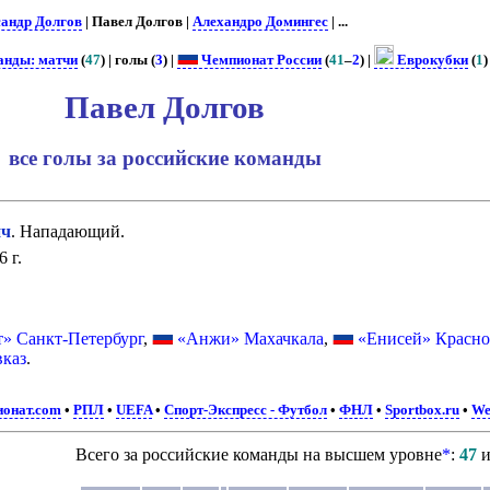
андр Долгов
| Павел Долгов |
Алехандро Домингес
| ...
анды: матчи
(
47
) | голы (
3
) |
Чемпионат России
(
41
–
2
) |
Еврокубки
(
1
)
Павел Долгов
все голы за российские команды
ич
. Нападающий.
 г.
т» Санкт-Петербург
,
«Анжи» Махачкала
,
«Енисей» Красно
вказ
.
онат.com
•
РПЛ
•
UEFA
•
Спорт-Экспресс - Футбол
•
ФНЛ
•
Sportbox.ru
•
We
Всего за российские команды на высшем уровне
*
:
47
и