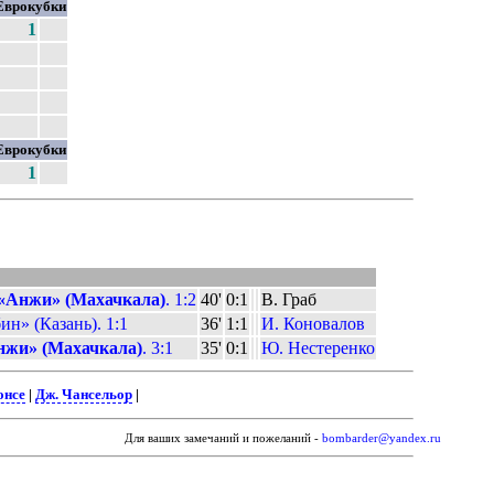
Еврокубки
1
Еврокубки
1
«Анжи» (Махачкала)
. 1:2
40'
0:1
В. Граб
ин» (Казань). 1:1
36'
1:1
И. Коновалов
нжи» (Махачкала)
. 3:1
35'
0:1
Ю. Нестеренко
онсе
|
Дж. Чансельор
|
Для ваших замечаний и пожеланий -
bombarder@yandex.ru