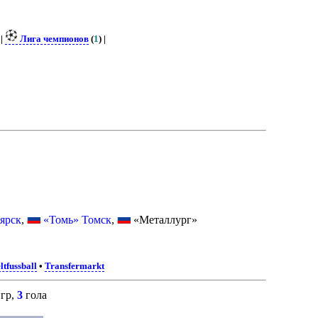
 |
Лига чемпионов
(
1
) |
ярск
,
«Томь» Томск
,
«Металлург»
ltfussball
•
Transfermarkt
гр,
3
гола