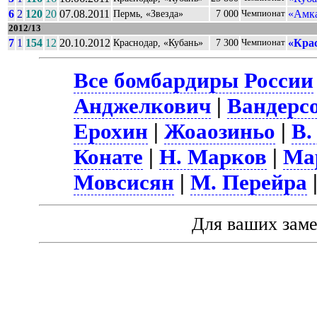
6
2
120
20
07.08.2011
«Амка
Пермь, «Звезда»
7 000
Чемпионат
2012/13
7
1
154
12
20.10.2012
«Кра
Краснодар, «Кубань»
7 300
Чемпионат
Все бомбардиры России
Анджелкович
|
Вандерсо
Ерохин
|
Жоаозиньо
|
В.
Конате
|
Н. Марков
|
Ма
Мовсисян
|
М. Перейра
Для ваших зам