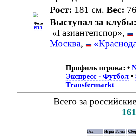
Рост:
181 см.
Вес:
76
Выступал за клубы
Фото
РПЛ
«Газиантепспор»,
Москва
,
«Краснод
Профиль игрока:
•
N
Экспресс - Футбол
•
Transfermarkt
Всего за российски
16
Год
Игры
Голы
Сбо