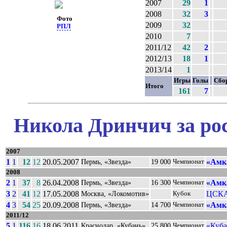
2007
29
1
2008
32
3
Фото
2009
32
РПЛ
2010
7
2011/12
42
2
2012/13
18
1
2013/14
1
Игры
Голы
Сбо
Итого
161
7
Никола Дринчич за ро
2007
1
1
12
12
20.05.2007
«Амк
Пермь, «Звезда»
19 000
Чемпионат
2008
2
1
37
8
26.04.2008
«Амк
Пермь, «Звезда»
16 300
Чемпионат
3
2
41
12
17.05.2008
ЦСКА
Москва, «Локомотив»
Кубок
4
3
54
25
20.09.2008
«Амк
Пермь, «Звезда»
14 700
Чемпионат
2011/12
5
1
116
16
18.06.2011
«Куба
Краснодар, «Кубань»
25 800
Чемпионат