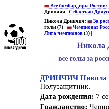
Все бомбардиры России:
Дринчич |
Себастьян Дриус
Никола Дринчич:
За рос
голы (
7
) |
Чемпионат Рос
Лига чемпионов
(
3
) |
Никола 
все голы за рос
ДРИНЧИЧ Никола
Полузащитник.
Дата рождения:
7 се
Гражданство:
Черно