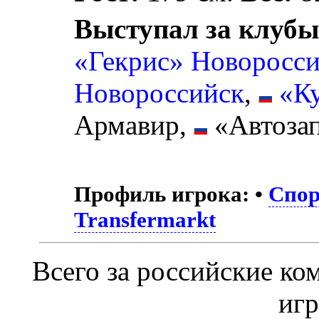
Выступал за клубы
«Гекрис» Новоросс
Новороссийск
,
«К
Армавир,
«Автозап
Профиль игрока:
•
Спор
Transfermarkt
Всего за российские к
иг