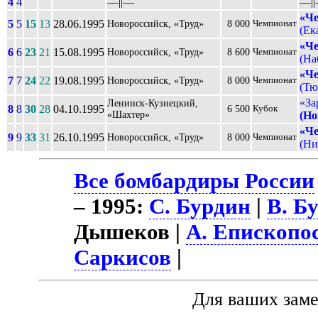
4
4
––||––
––||
«Че
5
5
15
13
28.06.1995
Новороссийск, «Труд»
8 000
Чемпионат
(Ек
«Че
6
6
23
21
15.08.1995
Новороссийск, «Труд»
8 600
Чемпионат
(На
«Че
7
7
24
22
19.08.1995
Новороссийск, «Труд»
8 000
Чемпионат
(Тю
«За
Ленинск-Кузнецкий,
8
8
30
28
04.10.1995
6 500
Кубок
«Шахтер»
(Но
«Че
9
9
33
31
26.10.1995
Новороссийск, «Труд»
8 000
Чемпионат
(Ни
Все бомбардиры России
– 1995:
С. Бурдин
|
В. Б
Дышеков |
А. Епископо
Саркисов
|
Для ваших зам