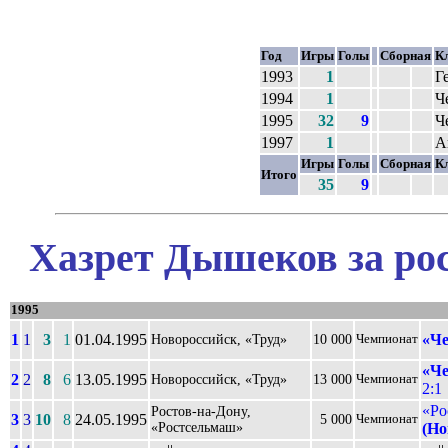
Год
Игры
Голы
Сборная
К
1993
1
Г
1994
1
Ч
1995
32
9
Ч
1997
1
А
Игры
Голы
Сборная
К
Итого
35
9
Хазрет Дышеков за ро
1995
1
1
3
1
01.04.1995
«Че
Новороссийск, «Труд»
10 000
Чемпионат
«Че
2
2
8
6
13.05.1995
Новороссийск, «Труд»
13 000
Чемпионат
2:1
«Ро
Ростов-на-Дону,
3
3
10
8
24.05.1995
5 000
Чемпионат
«Ростсельмаш»
(Но