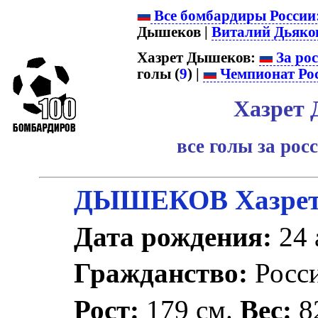
Все бомбардиры России
Дышеков |
Виталий Дьяко
Хазрет Дышеков:
За ро
голы (
9
) |
Чемпионат Ро
Хазрет
все голы за ро
ДЫШЕКОВ Хазрет
Дата рождения:
24 
Гражданство:
Росс
Рост:
179 см.
Вес:
82