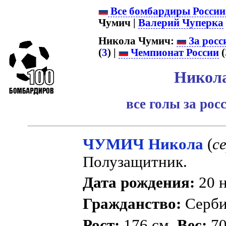
Все бомбардиры России
Чумич |
Валерий Чуперка
Никола Чумич:
За росс
(
3
) |
Чемпионат России
(
Никол
все голы за ро
ЧУМИЧ Никола
(
с
Полузащитник.
Дата рождения:
20 н
Гражданство:
Серб
Рост:
176 см.
Вес:
70