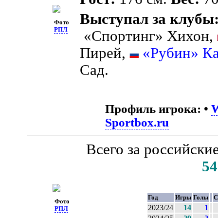
Выступал за клубы
Фото
РПЛ
«Спортинг» Хихон,
Пирей,
«Рубин» Ка
Сад.
Профиль игрока:
•
W
Sportbox.ru
Всего за российски
54
Год
Игры
Голы
С
Фото
2023/24
14
1
РПЛ