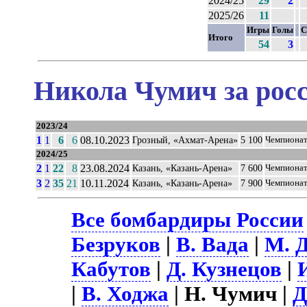
2024/25
29
2
2025/26
11
Игры
Голы
С
Итого
54
3
Никола Чумич за рос
2023/24
1
1
6
6
08.10.2023
Грозный, «Ахмат-Арена»
5 100
Чемпиона
2024/25
2
1
22
8
23.08.2024
Казань, «Казань-Арена»
7 600
Чемпиона
3
2
35
21
10.11.2024
Казань, «Казань-Арена»
7 900
Чемпиона
Все бомбардиры России
Безруков
|
В. Вада
|
М. 
Кабутов
|
Д. Кузнецов
|
|
В. Ходжа
| Н. Чумич |
Д