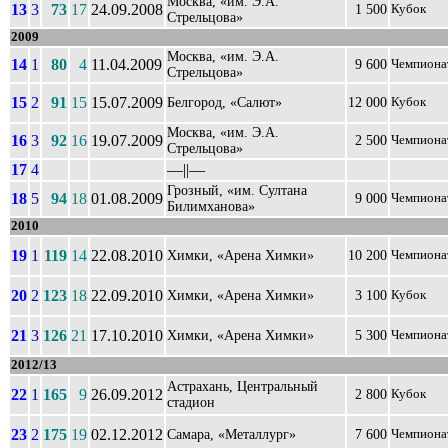
Москва, «им. Э.А.
13
3
73
17
24.09.2008
1 500
Кубок
Стрельцова»
2009
Москва, «им. Э.А.
14
1
80
4
11.04.2009
9 600
Чемпиона
Стрельцова»
15
2
91
15
15.07.2009
Белгород, «Салют»
12 000
Кубок
Москва, «им. Э.А.
16
3
92
16
19.07.2009
2 500
Чемпиона
Стрельцова»
17
4
––||––
Грозный, «им. Султана
18
5
94
18
01.08.2009
9 000
Чемпиона
Билимханова»
2010
19
1
119
14
22.08.2010
Химки, «Арена Химки»
10 200
Чемпиона
20
2
123
18
22.09.2010
Химки, «Арена Химки»
3 100
Кубок
21
3
126
21
17.10.2010
Химки, «Арена Химки»
5 300
Чемпиона
2012/13
Астрахань, Центральный
22
1
165
9
26.09.2012
2 800
Кубок
стадион
23
2
175
19
02.12.2012
Самара, «Металлург»
7 600
Чемпиона