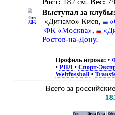
Рост:
182 см.
Вес:
79
Выступал за клубы
Фото
«Динамо» Киев,
«
РПЛ
ФК «Москва»
,
«Д
Ростов-на-Дону
.
Профиль игрока:
•
Ф
•
РПЛ
•
Спорт-Экспр
Weltfussball
•
Transf
Всего за российски
18
Год
Игры
Голы
Сбо