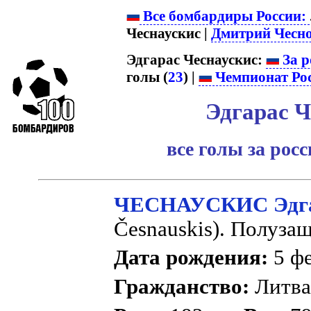
Все бомбардиры России:
Чеснаускис |
Дмитрий Чесн
Эдгарас Чеснаускис:
За р
голы (
23
) |
Чемпионат Ро
Эдгарас Ч
все голы за рос
ЧЕСНАУСКИС Эдг
Česnauskis). Полуза
Дата рождения:
5 фе
Гражданство:
Литв