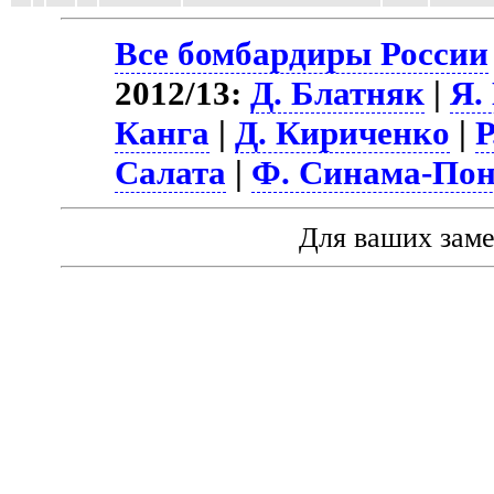
Все бомбардиры России
2012/13:
Д. Блатняк
|
Я.
Канга
|
Д. Кириченко
|
Р
Салата
|
Ф. Синама-Пон
Для ваших зам