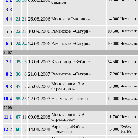
стадион
3
3
––||––
4
4
21
21
26.08.2006
Москва, «Лужники»
4 000
Чемпиона
5
5
22
22
10.09.2006
Раменское, «Сатурн»
10 500
Чемпиона
6
6
24
24
24.09.2006
Раменское, «Сатурн»
10 000
Чемпиона
2007
7
1
35
5
13.04.2007
Краснодар, «Кубань»
24 500
Чемпиона
8
2
36
6
21.04.2007
Раменское, «Сатурн»
7 200
Чемпиона
Москва, «им. Э.А.
9
3
47
17
25.07.2007
3 000
Чемпиона
Стрельцова»
10
4
55
25
22.09.2007
Нальчик, «Спартак»
12 000
Чемпиона
2008
Москва, «им. Э.А.
11
1
67
11
09.08.2008
1 700
Чемпиона
Стрельцова»
Варшава, «Войска
Кубок
12
2
68
12
14.08.2008
5 000
Польского»
УЕФА