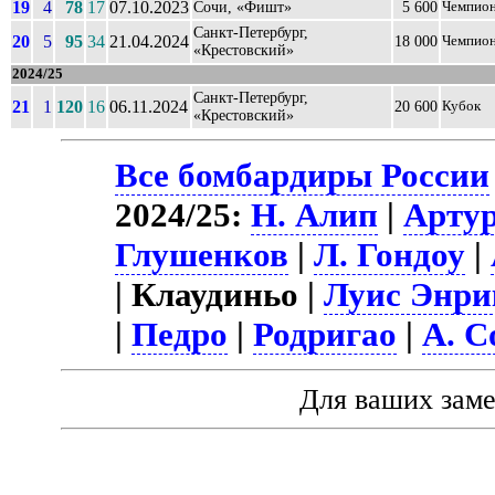
19
4
78
17
07.10.2023
Сочи, «Фишт»
5 600
Чемпио
Санкт-Петербург,
20
5
95
34
21.04.2024
18 000
Чемпио
«Крестовский»
2024/25
Санкт-Петербург,
21
1
120
16
06.11.2024
20 600
Кубок
«Крестовский»
Все бомбардиры России
2024/25:
Н. Алип
|
Арту
Глушенков
|
Л. Гондоу
|
| Клаудиньо |
Луис Энри
|
Педро
|
Родригао
|
А. С
Для ваших зам