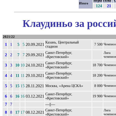
Игры
Голы
С
Итого
124
21
Клаудиньо за росси
2021/22
Казань, Центральный
1
1
5
5
20.09.2021
7 500
Чемпио
стадион
Санкт-Петербург,
Лига
2
2
7
7
29.09.2021
«Крестовский»
чемпио
Санкт-Петербург,
3
3
10
10
24.10.2021
18 700
Чемпио
«Крестовский»
Санкт-Петербург,
4
4
11
11
29.10.2021
18 200
Чемпио
«Крестовский»
5
5
15
15
28.11.2021
Москва, «Арена ЦСКА»
8 000
Чемпио
Санкт-Петербург,
6
6
16
16
03.12.2021
19 900
Чемпио
«Крестовский»
7
7
––||––
Санкт-Петербург,
Лига
8
8
17
17
08.12.2021
«Крестовский»
чемпио