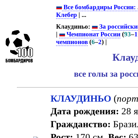
Все бомбардиры России:
Клебер
| ...
Клаудиньо:
За российски
|
Чемпионат России
(
93
–
1
чемпионов
(
6
–
2
) |
Клау
все голы за рос
КЛАУДИНЬО
(
порт
Дата рождения:
28 я
Гражданство:
Брази
Рост:
170 см.
Вес:
63