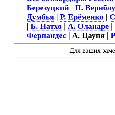
Березуцкий
|
П. Вернбл
Думбья
|
Р. Ерёменко
|
С
|
Б. Натхо
|
А. Оланаре
|
Фернандес
| А. Цауня |
Р
Для ваших зам