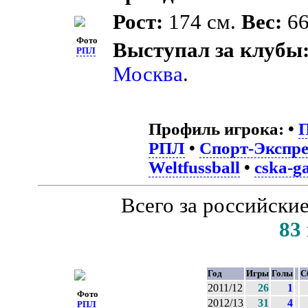
Рост:
174 см.
Вес:
66
Фото
Выступал за клубы
РПЛ
Москва
.
Профиль игрока:
•
РПЛ
•
Спорт-Экспре
Weltfussball
•
cska-g
Всего за российски
83
Год
Игры
Голы
С
2011/12
26
1
Фото
2012/13
31
4
РПЛ