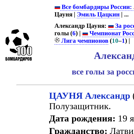
Все бомбардиры России:
Цауня |
Эмиль Цацкин
| ...
Александр Цауня:
За рос
голы (
6
) |
Чемпионат Рос
Лига чемпионов
(
10
–
1
) |
Алексан
все голы за рос
ЦАУНЯ Александр
Полузащитник.
Дата рождения:
19 я
Гражданство:
Латв