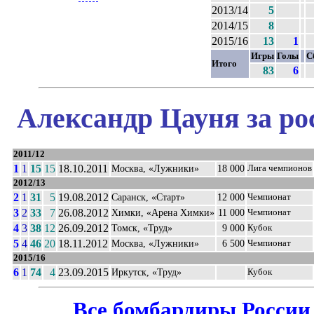
2013/14
5
2014/15
8
2015/16
13
1
Игры
Голы
С
Итого
83
6
Александр Цауня за ро
2011/12
1
1
15
15
18.10.2011
Москва, «Лужники»
18 000
Лига чемпионов
2012/13
2
1
31
5
19.08.2012
Саранск, «Старт»
12 000
Чемпионат
3
2
33
7
26.08.2012
Химки, «Арена Химки»
11 000
Чемпионат
4
3
38
12
26.09.2012
Томск, «Труд»
9 000
Кубок
5
4
46
20
18.11.2012
Москва, «Лужники»
6 500
Чемпионат
2015/16
6
1
74
4
23.09.2015
Иркутск, «Труд»
Кубок
Все бомбардиры России