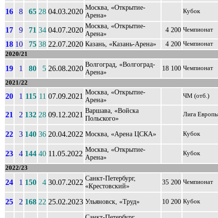
Москва, «Открытие-
16
8
65
28
04.03.2020
Кубок
Арена»
Москва, «Открытие-
17
9
71
34
04.07.2020
4 200
Чемпионат
Арена»
18
10
75
38
22.07.2020
Казань, «Казань-Арена»
4 200
Чемпионат
2020/21
Волгоград, «Волгоград-
19
1
80
5
26.08.2020
18 100
Чемпионат
Арена»
2021/22
Москва, «Открытие-
20
1
115
11
07.09.2021
ЧМ (отб.)
Арена»
Варшава, «Войска
21
2
132
28
09.12.2021
Лига Европ
Польского»
22
3
140
36
20.04.2022
Москва, «Арена ЦСКА»
Кубок
Москва, «Открытие-
23
4
144
40
11.05.2022
Кубок
Арена»
2022/23
Санкт-Петербург,
24
1
150
4
30.07.2022
35 200
Чемпионат
«Крестовский»
25
2
168
22
25.02.2023
Ульяновск, «Труд»
10 200
Кубок
Санкт-Петербург,