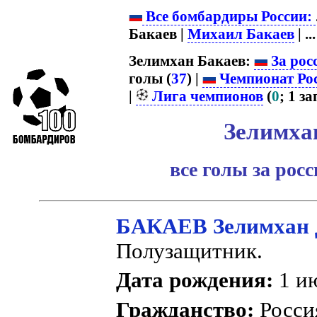
Все бомбардиры России:
Бакаев |
Михаил Бакаев
| ...
Зелимхан Бакаев:
За рос
голы (
37
) |
Чемпионат Ро
|
Лига чемпионов
(
0
; 1 за
Зелимха
все голы за рос
БАКАЕВ Зелимхан 
Полузащитник.
Дата рождения:
1 ию
Гражданство:
Росс