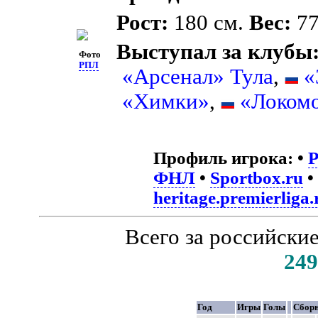
Рост:
180 см.
Вес:
77
Выступал за клубы
Фото
РПЛ
«Арсенал» Тула
,
«
«Химки»
,
«Локом
Профиль игрока:
•
ФНЛ
•
Sportbox.ru
•
heritage.premierliga.
Всего за российски
249
Год
Игры
Голы
Сбор