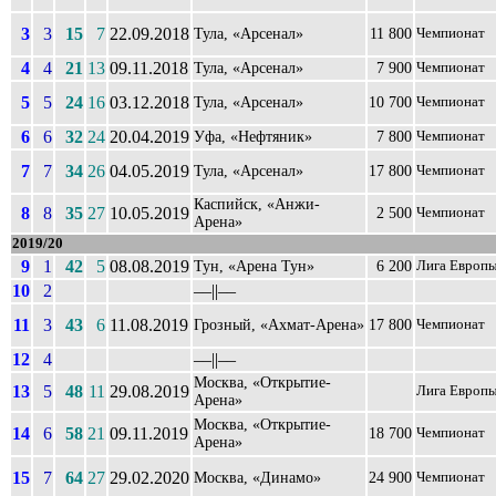
3
3
15
7
22.09.2018
Тула, «Арсенал»
11 800
Чемпионат
4
4
21
13
09.11.2018
Тула, «Арсенал»
7 900
Чемпионат
5
5
24
16
03.12.2018
Тула, «Арсенал»
10 700
Чемпионат
6
6
32
24
20.04.2019
Уфа, «Нефтяник»
7 800
Чемпионат
7
7
34
26
04.05.2019
Тула, «Арсенал»
17 800
Чемпионат
Каспийск, «Анжи-
8
8
35
27
10.05.2019
2 500
Чемпионат
Арена»
2019/20
9
1
42
5
08.08.2019
Тун, «Арена Тун»
6 200
Лига Европ
10
2
––||––
11
3
43
6
11.08.2019
Грозный, «Ахмат-Арена»
17 800
Чемпионат
12
4
––||––
Москва, «Открытие-
13
5
48
11
29.08.2019
Лига Европ
Арена»
Москва, «Открытие-
14
6
58
21
09.11.2019
18 700
Чемпионат
Арена»
15
7
64
27
29.02.2020
Москва, «Динамо»
24 900
Чемпионат