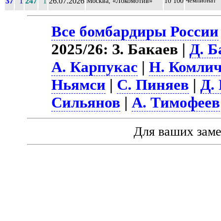
37
1
247
1
26.07.2026
Москва, «Локомотив»
10 100
Чемпионат
Все бомбардиры России
2025/26: З. Бакаев |
Д. Б
А. Карпукас
|
Н. Комли
Ньямси
|
С. Пиняев
|
Д.
Сильянов
|
А. Тимофеев
Для ваших зам