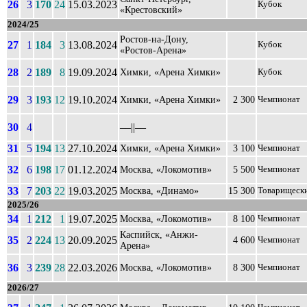
26
3
170
24
15.03.2023
Кубок
«Крестовский»
2024/25
Ростов-на-Дону,
27
1
184
3
13.08.2024
Кубок
«Ростов-Арена»
28
2
189
8
19.09.2024
Химки, «Арена Химки»
Кубок
29
3
193
12
19.10.2024
Химки, «Арена Химки»
2 300
Чемпионат
30
4
––||––
31
5
194
13
27.10.2024
Химки, «Арена Химки»
3 100
Чемпионат
32
6
198
17
01.12.2024
Москва, «Локомотив»
5 500
Чемпионат
33
7
203
22
19.03.2025
Москва, «Динамо»
15 300
Товарищеск
2025/26
34
1
212
1
19.07.2025
Москва, «Локомотив»
8 100
Чемпионат
Каспийск, «Анжи-
35
2
224
13
20.09.2025
4 600
Чемпионат
Арена»
36
3
239
28
22.03.2026
Москва, «Локомотив»
8 300
Чемпионат
2026/27