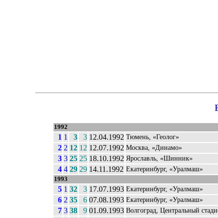
1992
1
1
3
3
12.04.1992
Тюмень, «Геолог»
2
2
12
12
12.07.1992
Москва, «Динамо»
3
3
25
25
18.10.1992
Ярославль, «Шинник»
4
4
29
29
14.11.1992
Екатеринбург, «Уралмаш»
1993
5
1
32
3
17.07.1993
Екатеринбург, «Уралмаш»
6
2
35
6
07.08.1993
Екатеринбург, «Уралмаш»
7
3
38
9
01.09.1993
Волгоград, Центральный стад