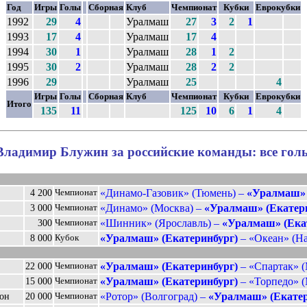
Год
Игры
Голы
Сборная
Клуб
Чемпионат
Кубки
Еврокубки
1992
29
4
Уралмаш
27
3
2
1
1993
17
4
Уралмаш
17
4
1994
30
1
Уралмаш
28
1
2
1995
30
2
Уралмаш
28
2
2
1996
29
Уралмаш
25
4
Игры
Голы
Сборная
Клуб
Чемпионат
Кубки
Еврокубки
Итого
135
11
125
10
6
1
4
Владимир Блужин за российские команды: все гол
«Динамо-Газовик» (Тюмень) –
«Уралмаш» 
4 200
Чемпионат
«Динамо» (Москва) –
«Уралмаш» (Екатер
3 000
Чемпионат
«Шинник» (Ярославль) –
«Уралмаш» (Ека
300
Чемпионат
«Уралмаш» (Екатеринбург)
– «Океан» (На
8 000
Кубок
«Уралмаш» (Екатеринбург)
– «Спартак» (
22 000
Чемпионат
«Уралмаш» (Екатеринбург)
– «Торпедо» (
15 000
Чемпионат
«Ротор» (Волгоград) –
«Уралмаш» (Екатер
ион
20 000
Чемпионат