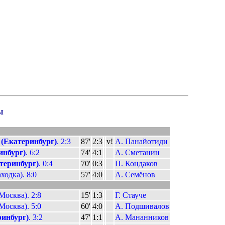
ы
(Екатеринбург)
. 2:3
87'
2:3
v!
А. Панайотиди
инбург)
. 6:2
74'
4:1
А. Сметанин
теринбург)
. 0:4
70'
0:3
П. Кондаков
ходка). 8:0
57'
4:0
А. Семёнов
Москва). 2:8
15'
1:3
Г. Стауче
Москва). 5:0
60'
4:0
А. Подшивалов
инбург)
. 3:2
47'
1:1
А. Мананников