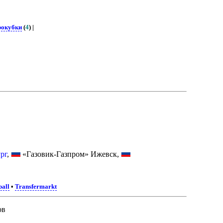
окубки
(
4
) |
рг
,
«Газовик-Газпром» Ижевск,
ball
•
Transfermarkt
ов