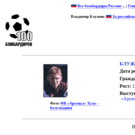
Все бомбардиры России:
... |
Ген
Владимир Блужин:
За российск
БЛУЖИ
Дата р
Гражда
Рост:
1
Выступ
«Арсен
Фото
ФК «Арсенал» Тула –
болельщики
В