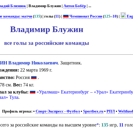
надий Близнюк
| Владимир Блужин |
Антон Бобёр
| ...
ие команды: матчи
(
135
) | голы (
11
) |
Чемпионат России
(
125
–
10
) |
Евр
Владимир Блужин
все голы за российские команды
Н Владимир Николаевич
. Защитник.
ождения:
22 марта 1969 г.
нство:
Россия
.
78 см.
Вес:
74 кг.
ал за клубы:
«Уралмаш» Екатеринбург – «Урал» Екатеринбу
ал» Тула
.
Профиль игрока:
•
Спорт-Экспресс - Футбол
•
Sportbox.ru
•
РПЛ
•
Weltfuss
сего за российские команды на высшем уровне
*
:
135
игр,
11
гол