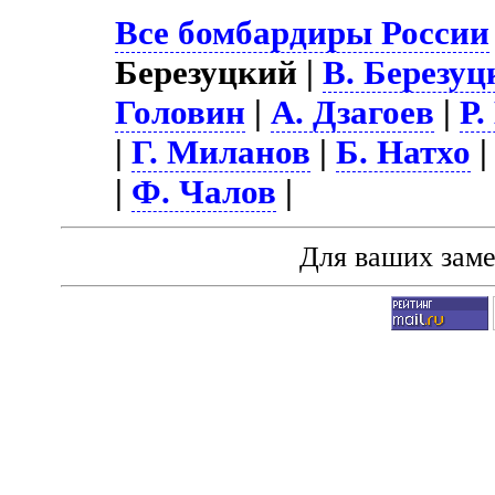
Все бомбардиры России
Березуцкий |
В. Березуц
Головин
|
А. Дзагоев
|
Р.
|
Г. Миланов
|
Б. Натхо
|
Ф. Чалов
|
Для ваших зам