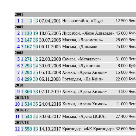
2001
1
1
3
3
07.04.2001
Новороссийск, «Труд»
12 500
Чем
2005
2
1
130
19
18.05.2005
Лиссабон, «Жозе Алваладе»
45 000
Куб
3
2
147
36
30.07.2005
Москва, «Локомотив»
28 600
Чем
4
3
167
56
06.11.2005
Москва, «Динамо»
25 000
Чем
2008
5
1
271
2
22.03.2008
Самара, «Металлург»
31 000
Чем
6
2
293
24
30.09.2008
Москва, «Лужники»
8 000
Куб
7
3
294
25
05.10.2008
Химки, «Арена Химки»
15 000
Чем
8
4
299
30
06.11.2008
Роттердам, «Де Кёйп»
22 000
Куб
2010
9
1
366
33
07.11.2010
Химки, «Арена Химки»
4 500
Чем
2015/16
10
1
514
35
24.04.2016
Химки, «Арена Химки»
11 000
Чем
2016/17
11
1
544
24
30.04.2017
Москва, «Арена ЦСКА»
27 400
Чем
2017/18
12
1
558
13
14.10.2017
Краснодар, «ФК Краснодар»
32 600
Чем