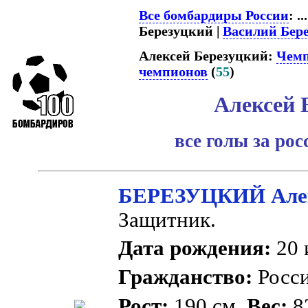
Все бомбардиры России
: ..
Березуцкий |
Василий Бер
Алексей Березуцкий:
Чемп
чемпионов
(
55
)
Алексей 
все голы за ро
БЕРЕЗУЦКИЙ Алек
Защитник.
Дата рождения:
20 
Гражданство:
Росс
Рост:
190 см.
Вес:
82