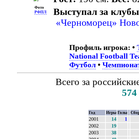
Фото
Выступал за клубы
РФПЛ
«Черноморец» Нов
Профиль игрока:
•
National Football T
Футбол
•
Чемпиона
Всего за российски
574
Год
Игры
Голы
Сбо
2001
14
1
2002
19
2003
38